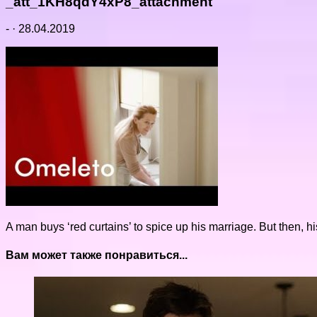
_att_1KH8qdY4xP8_attachment
-
·
28.04.2019
A man buys ‘red curtains’ to spice up his marriage. But then, 
Вам может также понравиться...