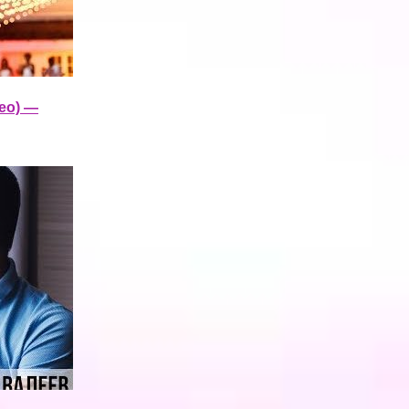
deo) —