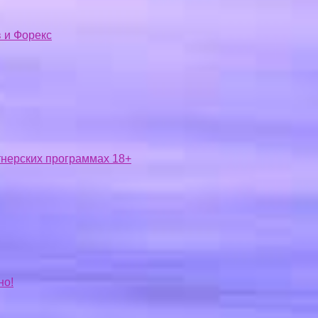
 и Форекс
ртнерских программах 18+
но!