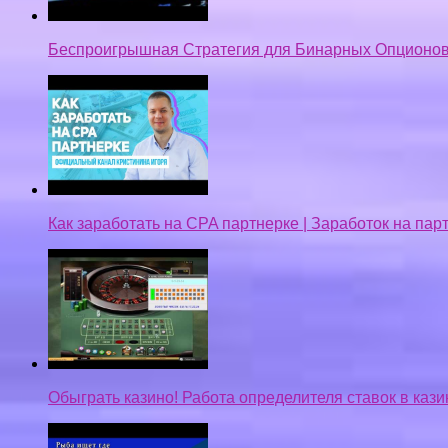
Беспроигрышная Стратегия для Бинарных Опционов
Как заработать на CPA партнерке | Заработок на па
Обыграть казино! Работа определителя ставок в кази