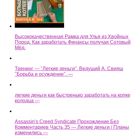
Высококачественная Рамка для Улья из Хвойных
Пород. Как заработать Финансы получая Сотовый
Мёд.
Тренинг — "Легкие деньги". Ведущий А. Свияш
"Борьба и осуждение". —
легкие деньги как быстренько заработать на копке
колодца —
Assassin's Creed Syndicate Прохождение Без
Комментариев Часть 35 — Легкие деньги / Планы
изменились —