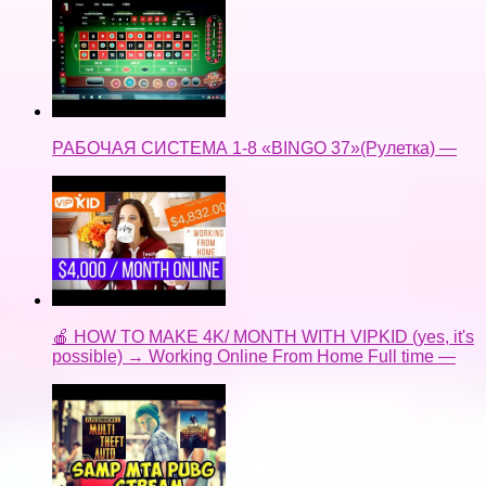
РАБОЧАЯ СИСТЕМА 1-8 «BINGO 37»(Рулетка) —
🍎 HOW TO MAKE 4K/ MONTH WITH VIPKID (yes, it's
possible) → Working Online From Home Full time —