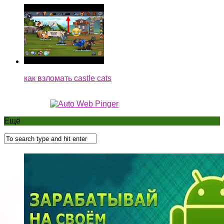
как взломать castle cats
Ещё