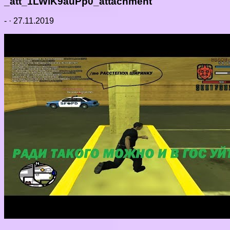
_att_1LWiK9auPp0_attachment
-
·
27.11.2019