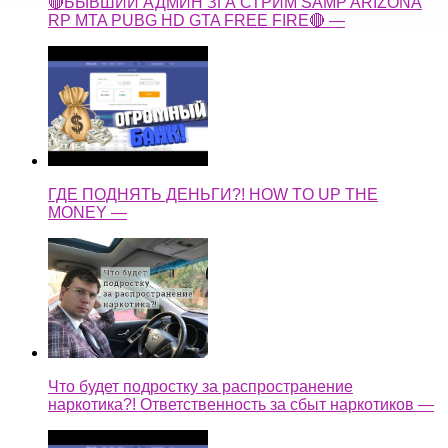
🔴БЫВШИЙ АДМИН ЗГА СТРИМ SAMP ARIZONA
RP MTA PUBG HD GTA FREE FIRE🔴 —
ГДЕ ПОДНЯТЬ ДЕНЬГИ?! HOW TO UP THE
MONEY —
Что будет подростку за распространение
наркотика?! Ответственность за сбыт наркотиков —