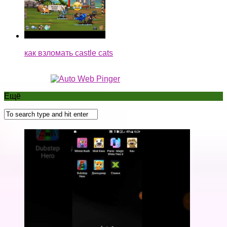
как взломать castle cats
Ещё