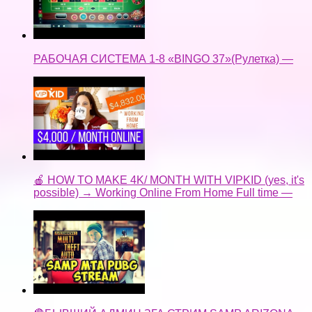
РАБОЧАЯ СИСТЕМА 1-8 «BINGO 37»(Рулетка) —
🍎 HOW TO MAKE 4K/ MONTH WITH VIPKID (yes, it's
possible) → Working Online From Home Full time —