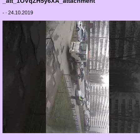
_att_1OVqZH5y6XA_attachment
-
·
24.10.2019