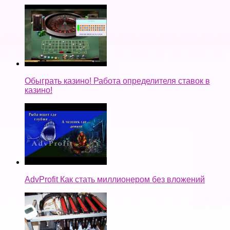
Обыграть казино! Работа определителя ставок в
казино!
AdvProfit Как стать миллионером без вложений