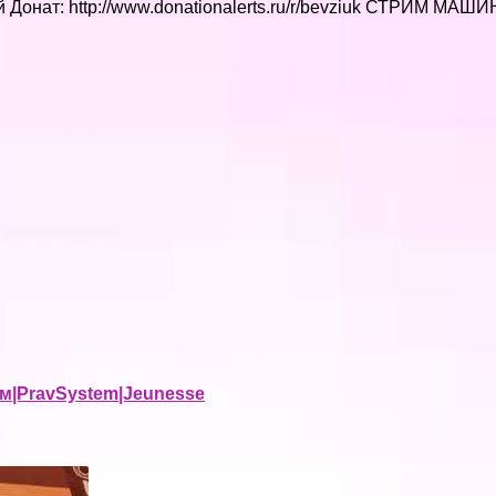
й Донат: http://www.donationalerts.ru/r/bevziuk СТРИМ МАШ
м|PravSystem|Jeunesse