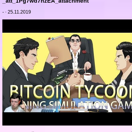
_att_1Pg7wd7nzEA_attachment
-
·
25.11.2019