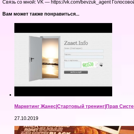
Связь со мной: VK — https://vk.com/bevzuk_agent Голосово
Вам может также понравиться...
Маркетинг Жанес|Стартовый тренинг|Прав Систе
27.10.2019