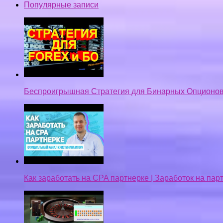
Популярные записи
Беспроигрышная Стратегия для Бинарных Опционов
Как заработать на CPA партнерке | Заработок на па