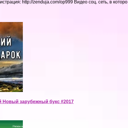
страция: http://zenduja.com/op999 Видео соц. сеть, в котор
ний Новый зарубежный букс #2017