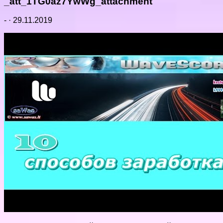
_att_1TG0az7YwWg_attachment
-
·
29.11.2019