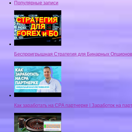
Популярные записи
Беспроигрышная Стратегия для Бинарных Опционов
Как заработать на CPA партнерке | Заработок на па