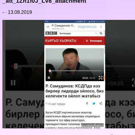
_att_1Zn1f0J_Lv8_attachment
-
·
13.08.2019