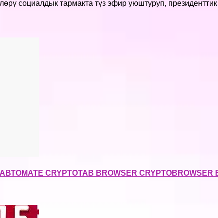
өрү социалдык тармакта түз эфир уюштуруп, президентти
А АВТОМАТЕ CRYPTOTAB BROWSER CRYPTOBROWSER