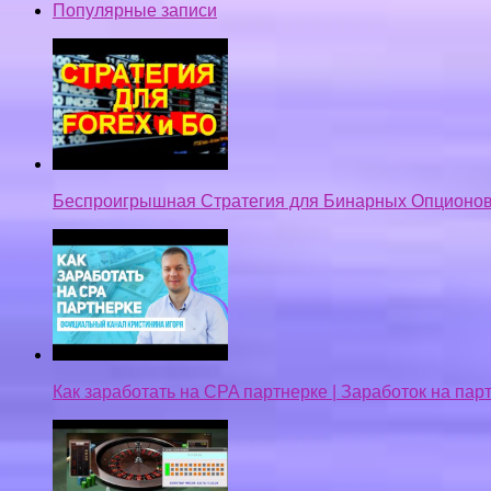
Популярные записи
Беспроигрышная Стратегия для Бинарных Опционов
Как заработать на CPA партнерке | Заработок на па