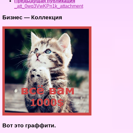
Предыдущая публикация
_att_0wq3VwKPn1k_attachment
Бизнес — Коллекция
Вот это граффити.