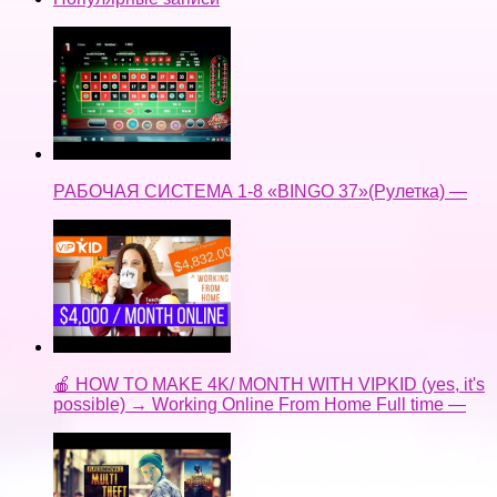
РАБОЧАЯ СИСТЕМА 1-8 «BINGO 37»(Рулетка) —
🍎 HOW TO MAKE 4K/ MONTH WITH VIPKID (yes, it's
possible) → Working Online From Home Full time —