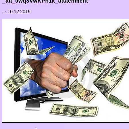
_att_0wq3VwKPn1k_attachment
-
·
10.12.2019