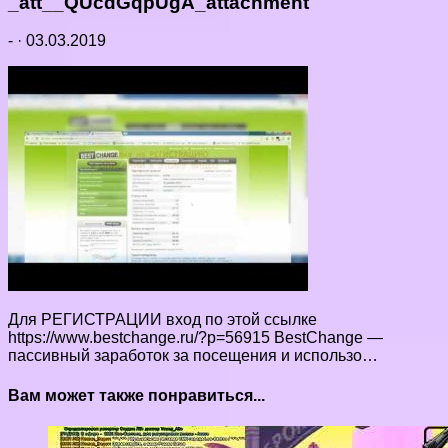
_att__QUcdGqpUgA_attachment
-
·
03.03.2019
Для РЕГИСТРАЦИИ вход по этой ссылке
https://www.bestchange.ru/?p=56915 BestChange —
пассивный заработок за посещения и использо…
Вам может также понравиться...