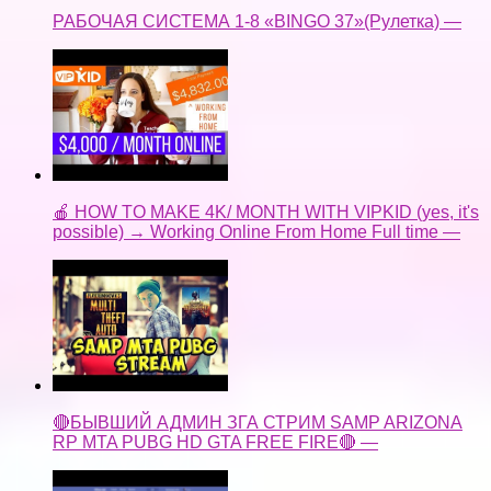
РАБОЧАЯ СИСТЕМА 1-8 «BINGO 37»(Рулетка) —
🍎 HOW TO MAKE 4K/ MONTH WITH VIPKID (yes, it's
possible) → Working Online From Home Full time —
🔴БЫВШИЙ АДМИН ЗГА СТРИМ SAMP ARIZONA
RP MTA PUBG HD GTA FREE FIRE🔴 —