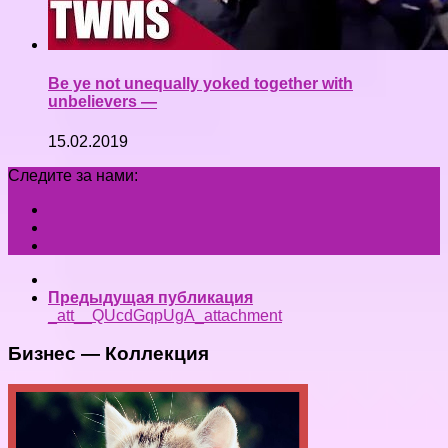
Be ye not unequally yoked together with
unbelievers —
15.02.2019
Следите за нами:
Предыдущая публикация
_att__QUcdGqpUgA_attachment
Бизнес — Коллекция