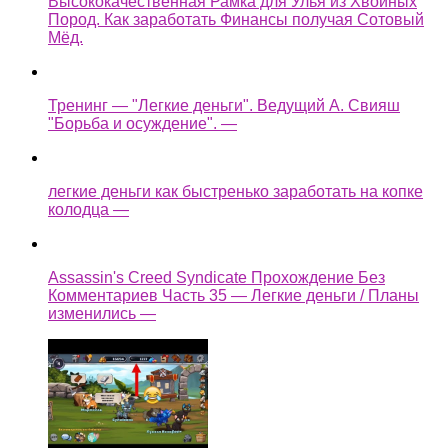
Высококачественная Рамка для Улья из Хвойных
Пород. Как заработать Финансы получая Сотовый
Мёд.
Тренинг — "Легкие деньги". Ведущий А. Свияш
"Борьба и осуждение". —
легкие деньги как быстренько заработать на копке
колодца —
Assassin's Creed Syndicate Прохождение Без
Комментариев Часть 35 — Легкие деньги / Планы
изменились —