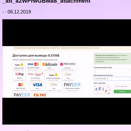
_att_a2WPrwGBMa8_attachment
-
·
06.12.2019