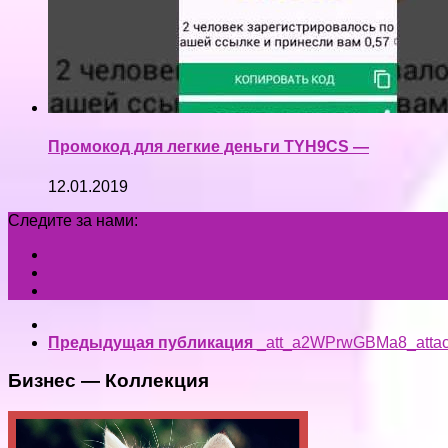
Промокод для легкие деньги TYH9CS —
12.01.2019
Следите за нами:
Предыдущая публикация
_att_a2WPrwGBMa8_atta
Бизнес — Коллекция