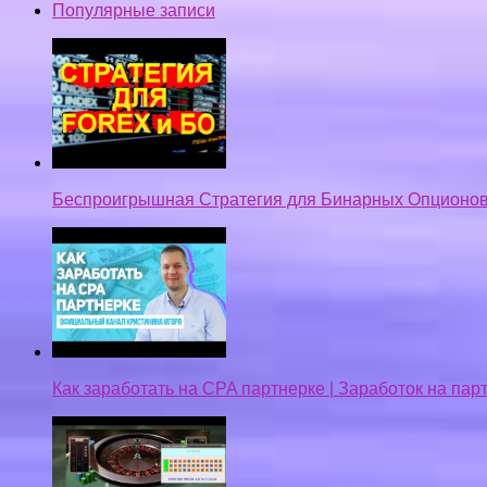
Популярные записи
Беспроигрышная Стратегия для Бинарных Опционов
Как заработать на CPA партнерке | Заработок на па