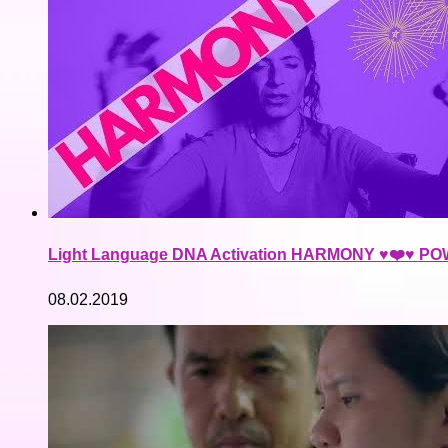
Light Language DNA Activation HARMONY ♥❤️♥ POW
08.02.2019