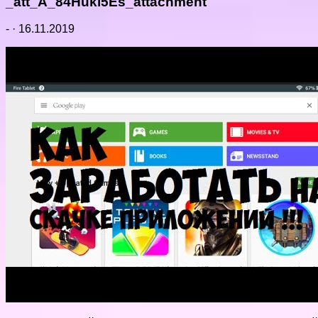
_att_A_84Huki5Es_attachment
-
·
16.11.2019