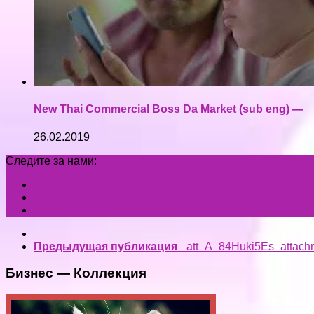
New Thai Commercial Boss Da Market (sub eng) —
26.02.2019
Следите за нами:
Предыдущая публикация
_att_A_84Huki5Es_attach
Бизнес — Коллекция