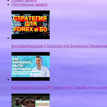
Новые записи
Популярные записи
Беспроигрышная Стратегия для Бинарных Опционов
Как заработать на CPA партнерке | Заработок на па