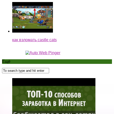
как взломать castle cats
Ещё