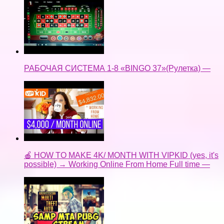
РАБОЧАЯ СИСТЕМА 1-8 «BINGO 37»(Рулетка) —
🍎 HOW TO MAKE 4K/ MONTH WITH VIPKID (yes, it's
possible) → Working Online From Home Full time —