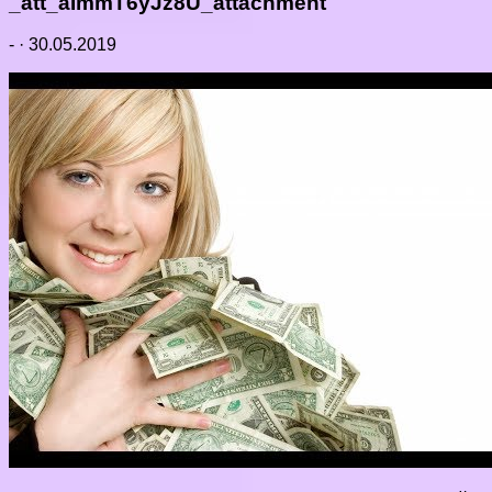
_att_aImmT6yJz8U_attachment
-
·
30.05.2019