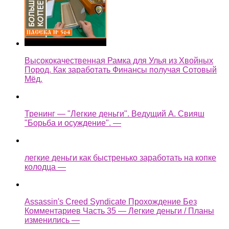
Высококачественная Рамка для Улья из Хвойных
Пород. Как заработать Финансы получая Сотовый
Мёд.
Тренинг — "Легкие деньги". Ведущий А. Свияш
"Борьба и осуждение". —
легкие деньги как быстренько заработать на копке
колодца —
Assassin's Creed Syndicate Прохождение Без
Комментариев Часть 35 — Легкие деньги / Планы
изменились —