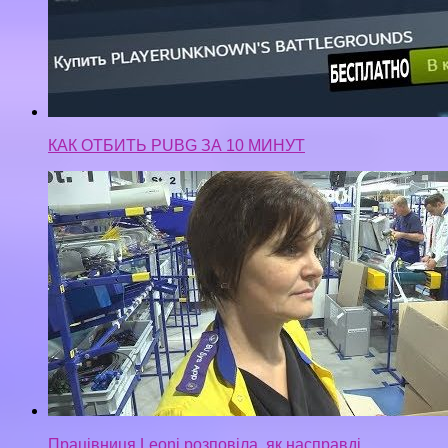
КАК ОТБИТЬ PUBG ЗА 10 МИНУТ
Працівниця Leoni pозповіла, як насправді