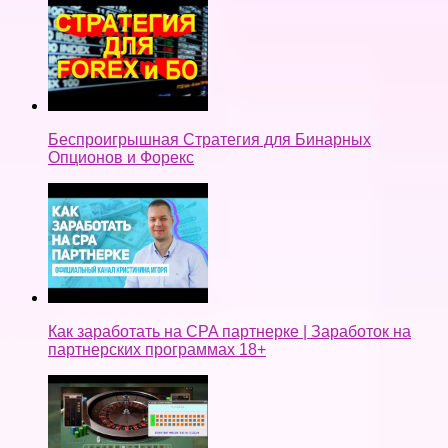
Беспроигрышная Стратегия для Бинарных
Опционов и Форекс
Как заработать на CPA партнерке | Заработок на
партнерских программах 18+