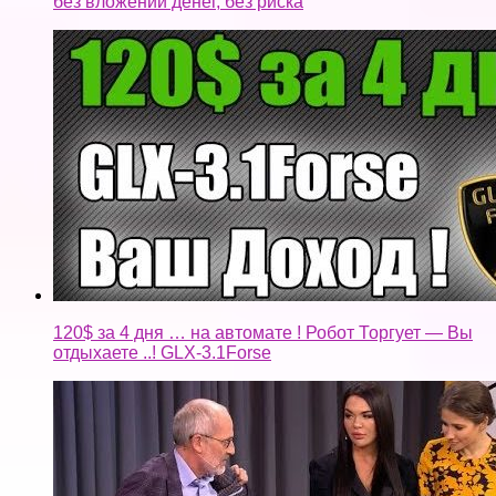
без вложений денег, без риска
120$ за 4 дня … на автомате ! Робот Торгует — Вы
отдыхаете ..! GLX-3.1Forse