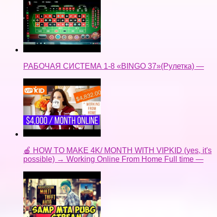
РАБОЧАЯ СИСТЕМА 1-8 «BINGO 37»(Рулетка) —
🍎 HOW TO MAKE 4K/ MONTH WITH VIPKID (yes, it's
possible) → Working Online From Home Full time —