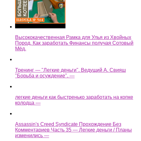
Высококачественная Рамка для Улья из Хвойных
Пород. Как заработать Финансы получая Сотовый
Мёд.
Тренинг — "Легкие деньги". Ведущий А. Свияш
"Борьба и осуждение". —
легкие деньги как быстренько заработать на копке
колодца —
Assassin's Creed Syndicate Прохождение Без
Комментариев Часть 35 — Легкие деньги / Планы
изменились —