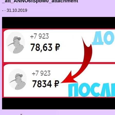
_att_ANNO6fSpbw0_attachment
-
·
31.10.2019