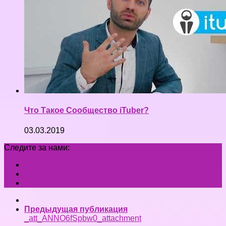
Что Такое Сообщество iTuber?
03.03.2019
Следите за нами:
Предыдущая публикация
_att_ANNO6fSpbw0_attachment