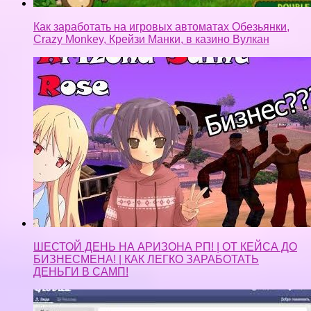
Как заработать на игровых автоматах Обезьянки,
Crazy Monkey, Крейзи Манки, в казино Вулкан
ШЕСТОЙ ДЕНЬ НА АРИЗОНА РП! | ОТ КЕЙСА ДО
БИЗНЕСМЕНА! | КАК ЛЕГКО ЗАРАБОТАТЬ
ДЕНЬГИ В САМП!