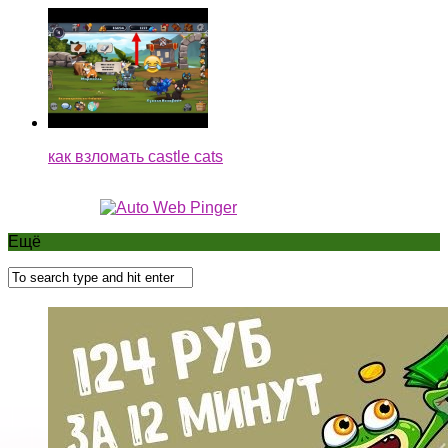
как взломать castle cats
Ещё