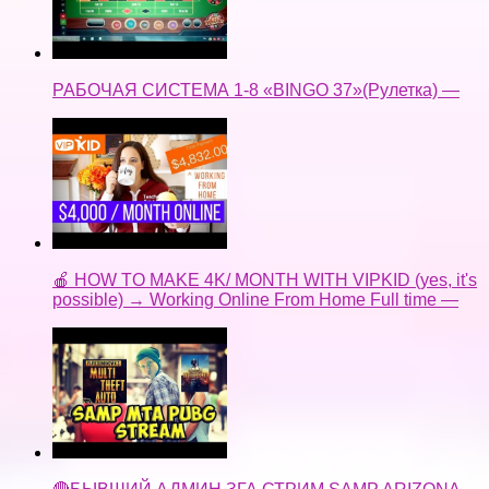
РАБОЧАЯ СИСТЕМА 1-8 «BINGO 37»(Рулетка) —
🍎 HOW TO MAKE 4K/ MONTH WITH VIPKID (yes, it's
possible) → Working Online From Home Full time —