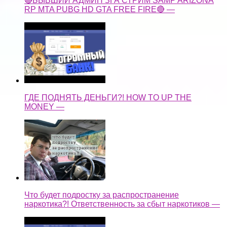
🔴БЫВШИЙ АДМИН ЗГА СТРИМ SAMP ARIZONA
RP MTA PUBG HD GTA FREE FIRE🔴 —
ГДЕ ПОДНЯТЬ ДЕНЬГИ?! HOW TO UP THE
MONEY —
Что будет подростку за распространение
наркотика?! Ответственность за сбыт наркотиков —