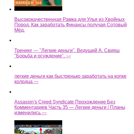
Высококачественная Рамка для Улья из Хвойных
Пород. Как заработать Финансы получая Сотовый
Мёд.
Тренинг — "Легкие деньги". Ведущий А. Свияш
"Борьба и осуждение". —
легкие деньги как быстренько заработать на копке
колодца —
Assassin's Creed Syndicate Прохождение Без
Комментариев Часть 35 — Легкие деньги / Планы
изменились —