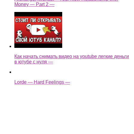
Money — Part 2 —
Как начать снимать видео на youtube легкие деньги
в ютубе с нуля —
Lorde — Hard Feelings —
XXXTENTACION — Moonlight — Violin Cover
(ItsAMoney) —