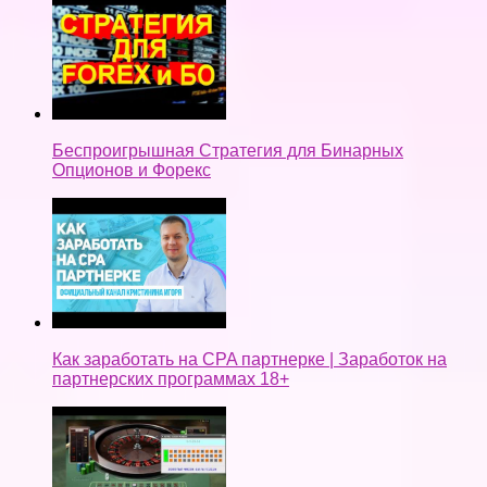
Беспроигрышная Стратегия для Бинарных
Опционов и Форекс
Как заработать на CPA партнерке | Заработок на
партнерских программах 18+