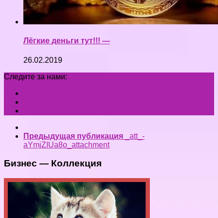
Лёгкие деньги тут!!! —
26.02.2019
Следите за нами:
Предыдущая публикация
_att_-
aYmjZIUa8o_attachment
Бизнес — Коллекция