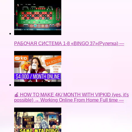
РАБОЧАЯ СИСТЕМА 1-8 «BINGO 37»(Рулетка) —
🍎 HOW TO MAKE 4K/ MONTH WITH VIPKID (yes, it's
possible) → Working Online From Home Full time —
🔴БЫВШИЙ АДМИН ЗГА СТРИМ SAMP ARIZONA
RP MTA PUBG HD GTA FREE FIRE🔴 —