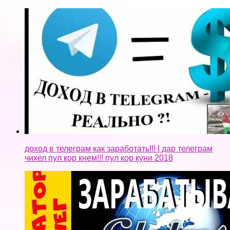
чихел пул кор кнем!!! пул кор куни 2018
Заработок на телефоне и ПК с компанией Globus.
#генераторденег