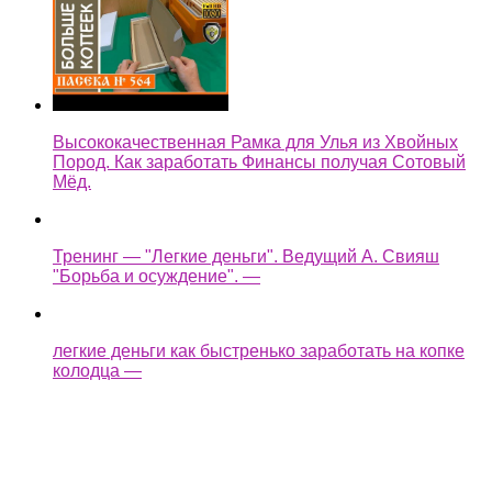
Пород. Как заработать Финансы получая Сотовый
Мёд.
Тренинг — "Легкие деньги". Ведущий А. Свияш
"Борьба и осуждение". —
легкие деньги как быстренько заработать на копке
колодца —
Assassin's Creed Syndicate Прохождение Без
Комментариев Часть 35 — Легкие деньги / Планы
изменились —