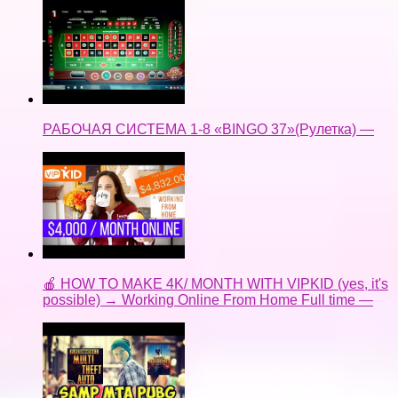
РАБОЧАЯ СИСТЕМА 1-8 «BINGO 37»(Рулетка) —
🍎 HOW TO MAKE 4K/ MONTH WITH VIPKID (yes, it's
possible) → Working Online From Home Full time —