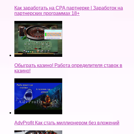
Как заработать на CPA партнерке | Заработок на
партнерских программах 18+
Обыграть казино! Работа определителя ставок в
казино!
AdvProfit Как стать миллионером без вложений