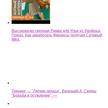
Высококачественная Рамка для Улья из Хвойных
Пород. Как заработать Финансы получая Сотовый
Мёд.
Тренинг — "Легкие деньги". Ведущий А. Свияш
"Борьба и осуждение". —
легкие деньги как быстренько заработать на копке
колодца —
Assassin's Creed Syndicate Прохождение Без
Комментариев Часть 35 — Легкие деньги / Планы
изменились —