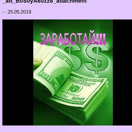
_att_B0S0yA60zz8_attachment
-
·
25.05.2019