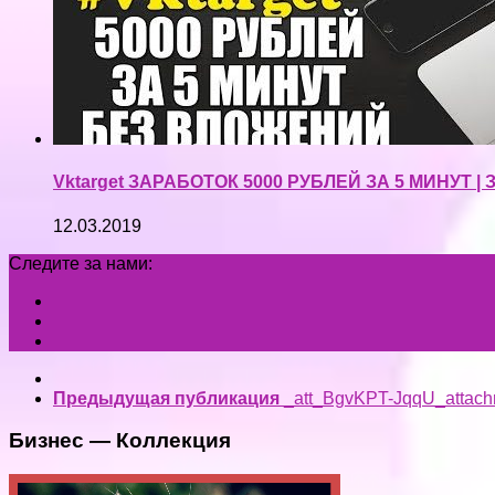
Vktarget ЗАРАБОТОК 5000 РУБЛЕЙ ЗА 5 МИНУТ 
12.03.2019
Следите за нами:
Предыдущая публикация
_att_BgvKPT-JqqU_attach
Бизнес — Коллекция