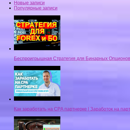
Новые записи
Популярные записи
Беспроигрышная Стратегия для Бинарных Опционов
Как заработать на CPA партнерке | Заработок на па