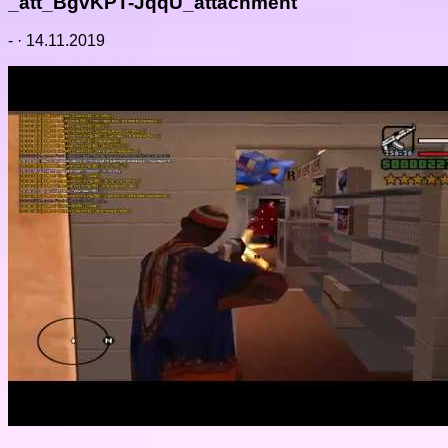
_att_BgvKPT-JqqU_attachment
-
·
14.11.2019