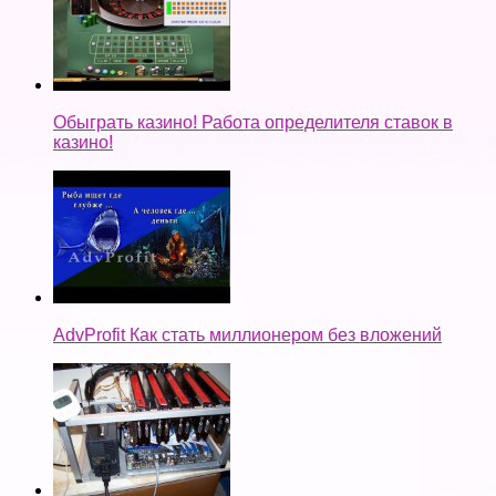
Обыграть казино! Работа определителя ставок в
казино!
AdvProfit Как стать миллионером без вложений