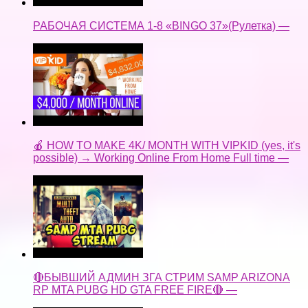
РАБОЧАЯ СИСТЕМА 1-8 «BINGO 37»(Рулетка) —
🍎 HOW TO MAKE 4K/ MONTH WITH VIPKID (yes, it's
possible) → Working Online From Home Full time —
🔴БЫВШИЙ АДМИН ЗГА СТРИМ SAMP ARIZONA
RP MTA PUBG HD GTA FREE FIRE🔴 —