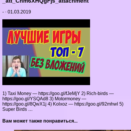
_att_Chm6XHQgFjs_attachment
-
·
01.03.2019
1) Taxi Money — https://goo.gl/fJeMjY 2) Rich-birds —
https://goo.gl/YSQAd8 3) Motormoney —
https://goo.gl/8QwX1j 4) Kolxoz — https://goo.gl/92mhwl 5)
Super Birds …
Вам может также понравиться...