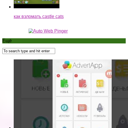
как взломать castle cats
Ещё