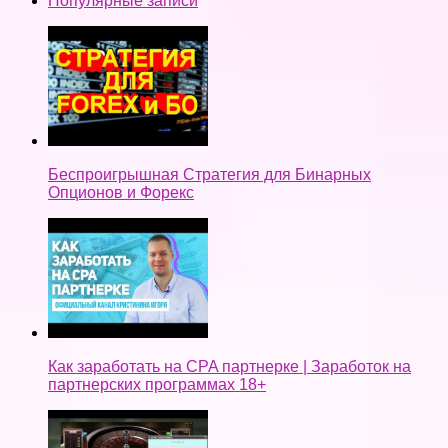
Популярные записи
Беспроигрышная Стратегия для Бинарных
Опционов и Форекс
Как заработать на CPA партнерке | Заработок на
партнерских программах 18+