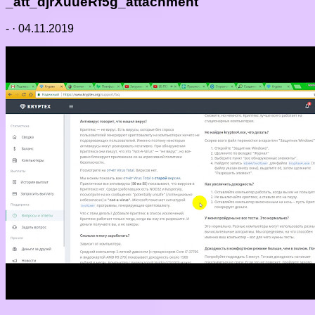
_att_djrXuueRf5g_attachment
-
·
04.11.2019