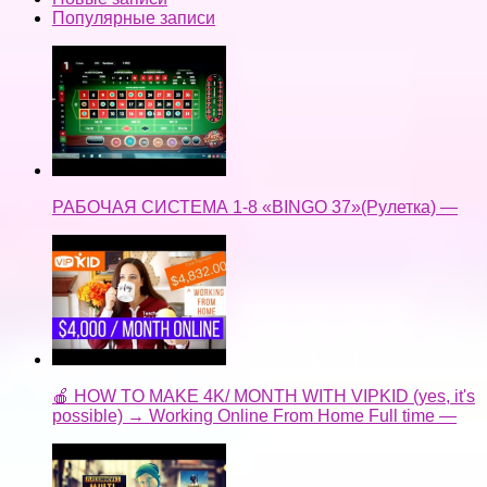
Популярные записи
РАБОЧАЯ СИСТЕМА 1-8 «BINGO 37»(Рулетка) —
🍎 HOW TO MAKE 4K/ MONTH WITH VIPKID (yes, it's
possible) → Working Online From Home Full time —