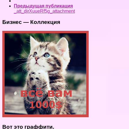
Предыдущая публикация
_att_djrXuueRf5g_attachment
Бизнес — Коллекция
Вот это граффити.