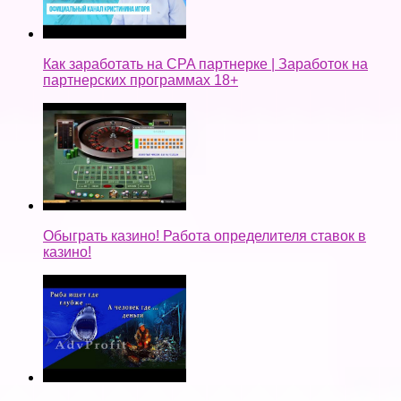
Как заработать на CPA партнерке | Заработок на
партнерских программах 18+
Обыграть казино! Работа определителя ставок в
казино!