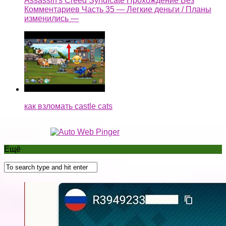
Assassin's Creed Syndicate Прохождение Без
Комментариев Часть 35 — Легкие деньги / Планы
изменились —
как взломать castle cats
Ещё