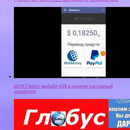
ШОК Глобус мобайл 43$ в неделю пассивный
заработок