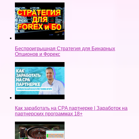
Беспроигрышная Стратегия для Бинарных
Опционов и Форекс
Как заработать на CPA партнерке | Заработок на
партнерских программах 18+