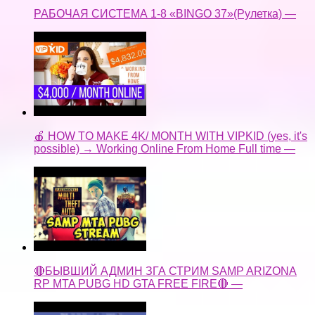
РАБОЧАЯ СИСТЕМА 1-8 «BINGO 37»(Рулетка) —
🍎 HOW TO MAKE 4K/ MONTH WITH VIPKID (yes, it's
possible) → Working Online From Home Full time —
🔴БЫВШИЙ АДМИН ЗГА СТРИМ SAMP ARIZONA
RP MTA PUBG HD GTA FREE FIRE🔴 —