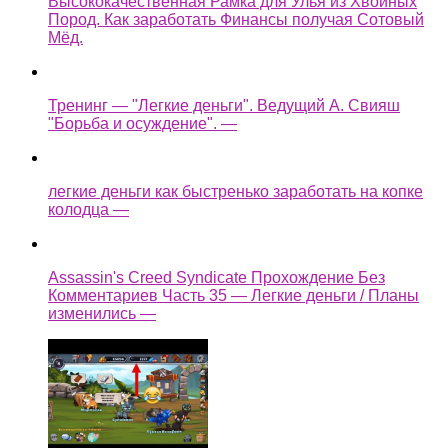
Высококачественная Рамка для Улья из Хвойных
Пород. Как заработать Финансы получая Сотовый
Мёд.
Тренинг — "Легкие деньги". Ведущий А. Свияш
"Борьба и осуждение". —
легкие деньги как быстренько заработать на копке
колодца —
Assassin's Creed Syndicate Прохождение Без
Комментариев Часть 35 — Легкие деньги / Планы
изменились —