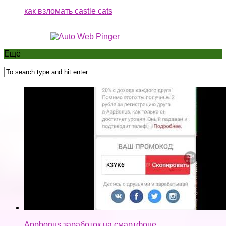
как взломать castle cats
Ещё
Appbonus заработок на смартфоне