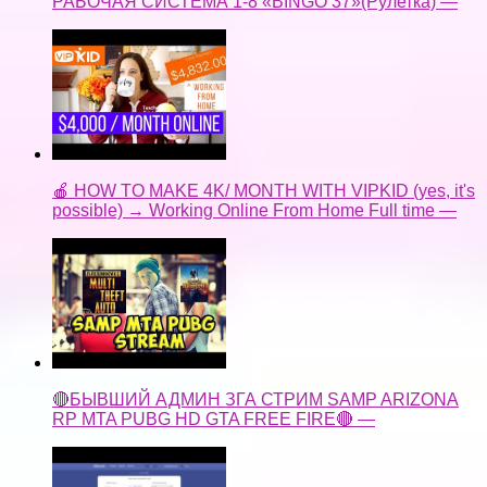
РАБОЧАЯ СИСТЕМА 1-8 «BINGO 37»(Рулетка) —
🍎 HOW TO MAKE 4K/ MONTH WITH VIPKID (yes, it's
possible) → Working Online From Home Full time —
🔴БЫВШИЙ АДМИН ЗГА СТРИМ SAMP ARIZONA
RP MTA PUBG HD GTA FREE FIRE🔴 —