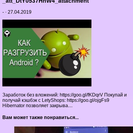
_att_DtY0537HnW4_attachment
-
·
27.04.2019
Заработок без вложений: https://goo.gl/fKDqrV Покупай и
получай кэшбэк с LetyShops: https://goo.gl/ojgFs9
Hibernator позволяет закрыва…
Вам может также понравиться...