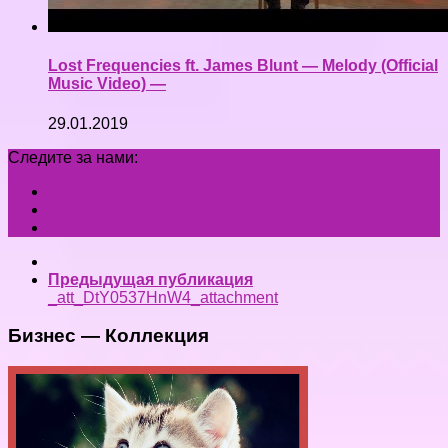
Lost Frequencies ft. James Blunt — Melody (Official
Music Video) —
29.01.2019
Следите за нами:
Предыдущая публикация
_att_DtY0537HnW4_attachment
Бизнес — Коллекция