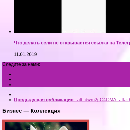
Что делать если не открывается ссылка на Теле
11.01.2019
Следите за нами:
Предыдущая публикация
_att_dwm2j-C4OMA_attac
Бизнес — Коллекция