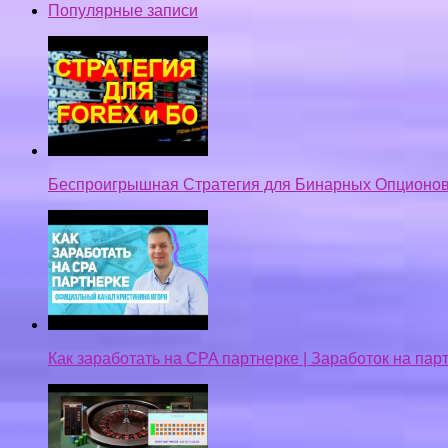
Популярные записи
Беспроигрышная Стратегия для Бинарных Опционов
Как заработать на CPA партнерке | Заработок на па