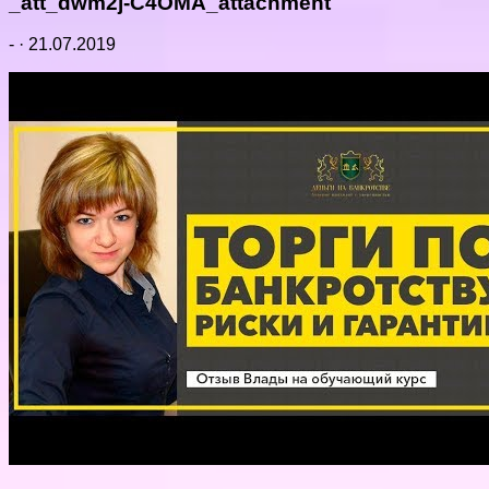
_att_dwm2j-C4OMA_attachment
-
·
21.07.2019