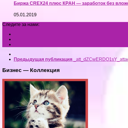
Биржа CREX24 плюс КРАН — заработок без влож
05.01.2019
Следите за нами:
Предыдущая публикация
_att_dZCwERDQ1sY_atta
Бизнес — Коллекция