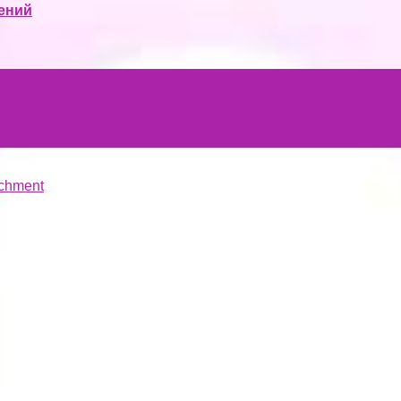
ений
chment