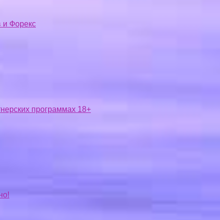
 и Форекс
ртнерских программах 18+
но!