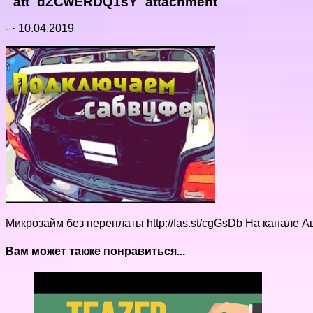
_att_dZCwERDQ1sY_attachment
-
·
10.04.2019
Микрозайм без переплаты http://fas.st/cgGsDb На канале 
Вам может также понравиться...