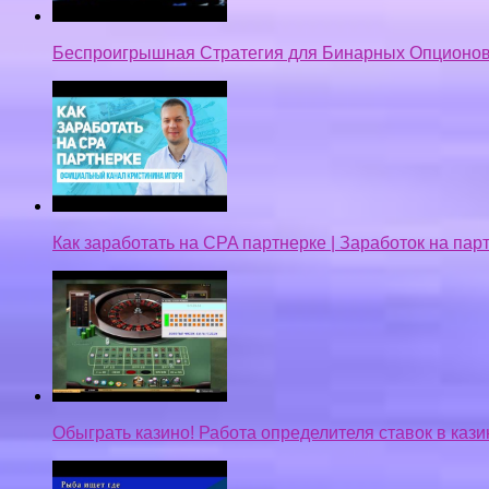
Беспроигрышная Стратегия для Бинарных Опционов
Как заработать на CPA партнерке | Заработок на па
Обыграть казино! Работа определителя ставок в кази