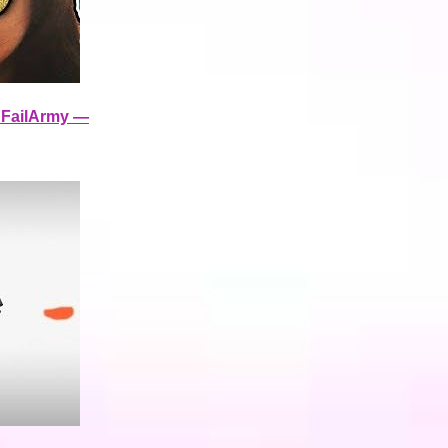
| FailArmy —