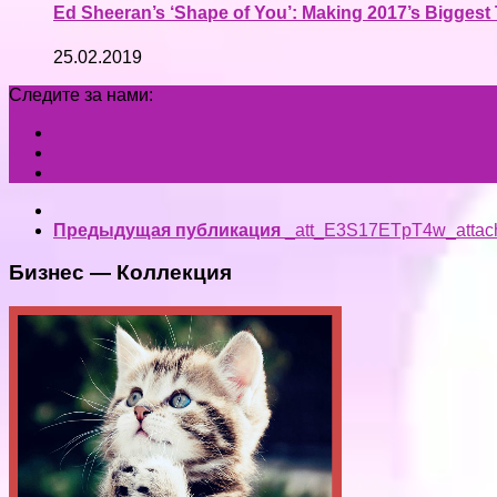
Ed Sheeran’s ‘Shape of You’: Making 2017’s Biggest
25.02.2019
Следите за нами:
Предыдущая публикация
_att_E3S17ETpT4w_attac
Бизнес — Коллекция