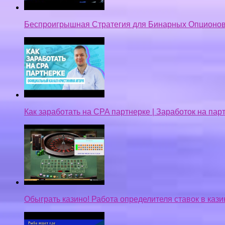
Беспроигрышная Стратегия для Бинарных Опционов
Как заработать на CPA партнерке | Заработок на па
Обыграть казино! Работа определителя ставок в кази