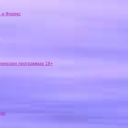
 и Форекс
ртнерских программах 18+
но!