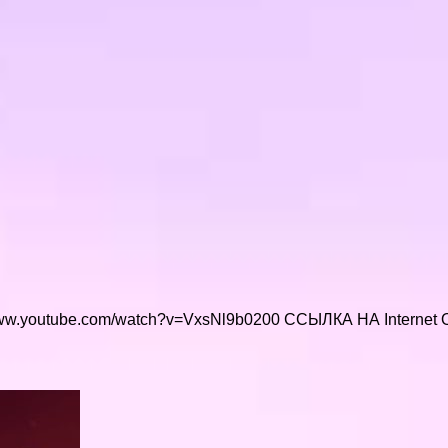
.youtube.com/watch?v=VxsNl9b0200 ССЫЛКА НА Internet O