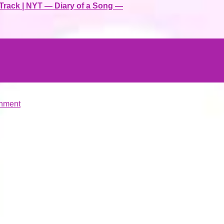
 Track | NYT — Diary of a Song —
hment