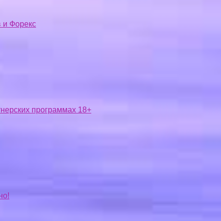
 и Форекс
ртнерских программах 18+
но!