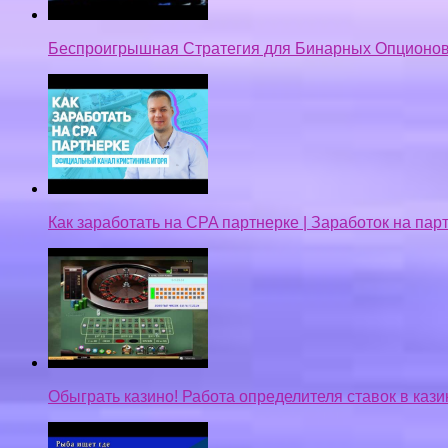
Беспроигрышная Стратегия для Бинарных Опционов
Как заработать на CPA партнерке | Заработок на па
Обыграть казино! Работа определителя ставок в кази