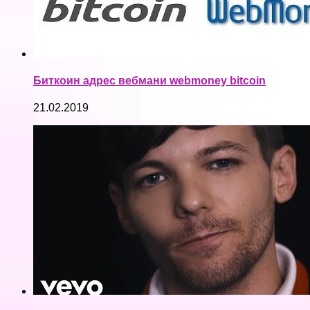
Биткоин адрес вебмани webmoney bitcoin
21.02.2019