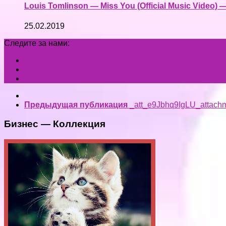
Louis Tomlinson — Miss You (Official Music Video) 
25.02.2019
Следите за нами:
Предыдущая публикация
_att_e9Jbhq9IgLU_attach
Бизнес — Коллекция