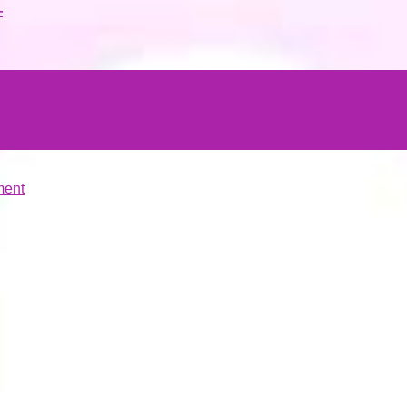
—
ment