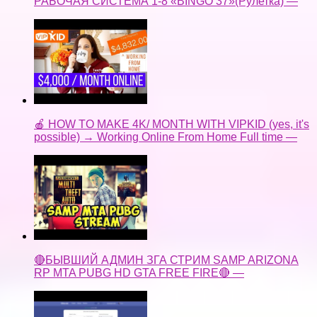
РАБОЧАЯ СИСТЕМА 1-8 «BINGO 37»(Рулетка) —
🍎 HOW TO MAKE 4K/ MONTH WITH VIPKID (yes, it's
possible) → Working Online From Home Full time —
🔴БЫВШИЙ АДМИН ЗГА СТРИМ SAMP ARIZONA
RP MTA PUBG HD GTA FREE FIRE🔴 —