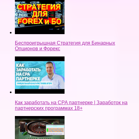
Беспроигрышная Стратегия для Бинарных
Опционов и Форекс
Как заработать на CPA партнерке | Заработок на
партнерских программах 18+