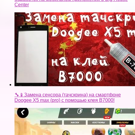
Center
🔧📱Замена сенсора (тачскрина) на смартфоне
Doogee X5 max (pro) с помощью клея B7000!