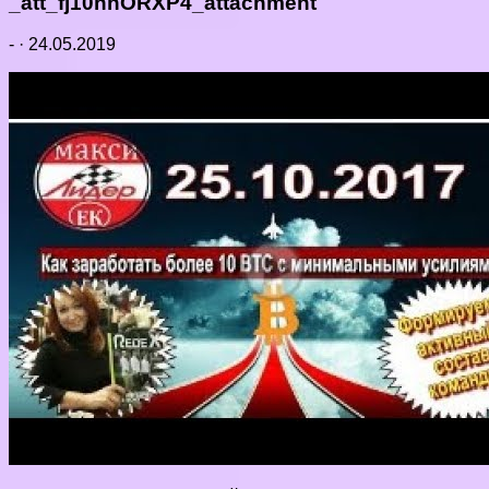
_att_fj10nnORXP4_attachment
-
·
24.05.2019