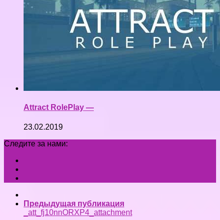
Attract RolePlay —
23.02.2019
Следите за нами:
Предыдущая публикация
_att_fj10nnORXP4_attachment