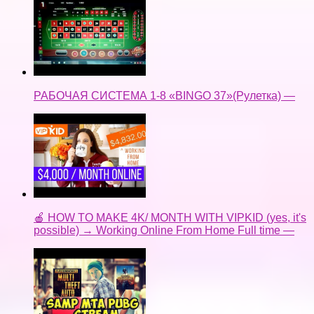
РАБОЧАЯ СИСТЕМА 1-8 «BINGO 37»(Рулетка) —
🍎 HOW TO MAKE 4K/ MONTH WITH VIPKID (yes, it's
possible) → Working Online From Home Full time —