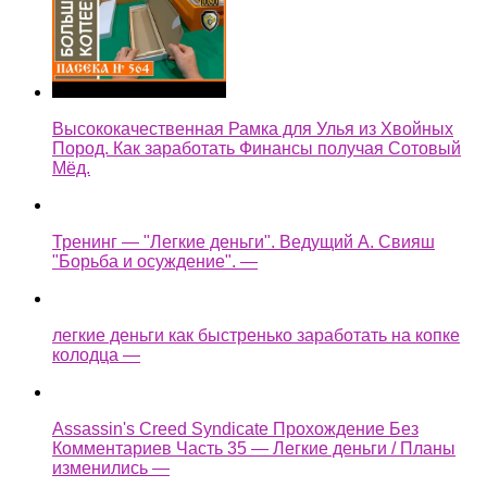
Высококачественная Рамка для Улья из Хвойных
Пород. Как заработать Финансы получая Сотовый
Мёд.
Тренинг — "Легкие деньги". Ведущий А. Свияш
"Борьба и осуждение". —
легкие деньги как быстренько заработать на копке
колодца —
Assassin's Creed Syndicate Прохождение Без
Комментариев Часть 35 — Легкие деньги / Планы
изменились —