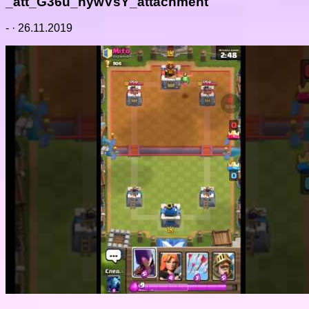
_att_G36u_nywVsY_attachment
-
·
26.11.2019