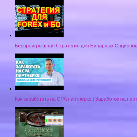
Беспроигрышная Стратегия для Бинарных Опционов
Как заработать на CPA партнерке | Заработок на па