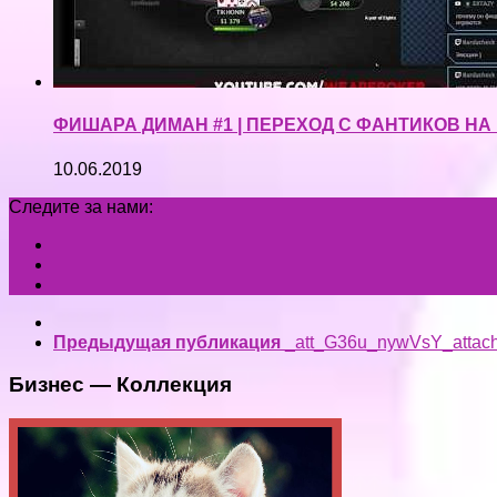
ФИШАРА ДИМАН #1 | ПЕРЕХОД С ФАНТИКОВ НА
10.06.2019
Следите за нами:
Предыдущая публикация
_att_G36u_nywVsY_attac
Бизнес — Коллекция