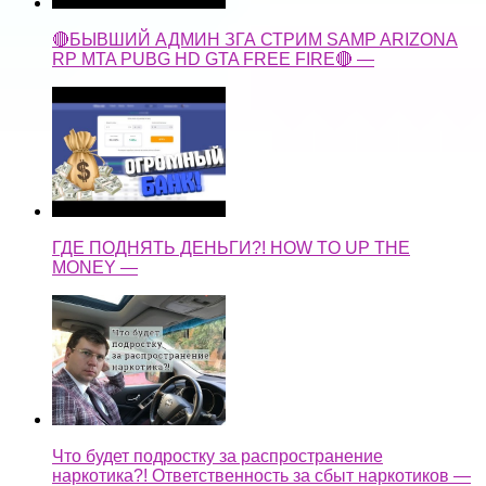
🔴БЫВШИЙ АДМИН ЗГА СТРИМ SAMP ARIZONA
RP MTA PUBG HD GTA FREE FIRE🔴 —
ГДЕ ПОДНЯТЬ ДЕНЬГИ?! HOW TO UP THE
MONEY —
Что будет подростку за распространение
наркотика?! Ответственность за сбыт наркотиков —