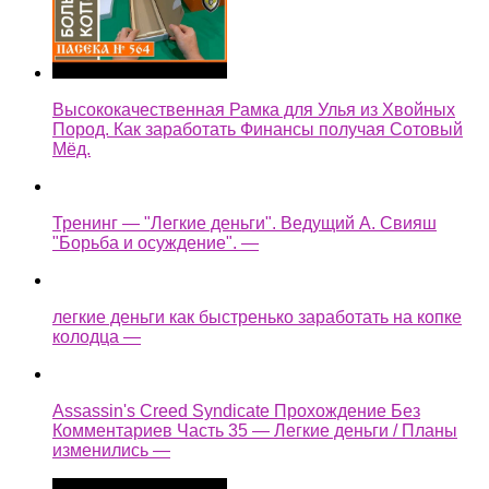
Высококачественная Рамка для Улья из Хвойных
Пород. Как заработать Финансы получая Сотовый
Мёд.
Тренинг — "Легкие деньги". Ведущий А. Свияш
"Борьба и осуждение". —
легкие деньги как быстренько заработать на копке
колодца —
Assassin's Creed Syndicate Прохождение Без
Комментариев Часть 35 — Легкие деньги / Планы
изменились —