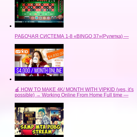
РАБОЧАЯ СИСТЕМА 1-8 «BINGO 37»(Рулетка) —
🍎 HOW TO MAKE 4K/ MONTH WITH VIPKID (yes, it's
possible) → Working Online From Home Full time —