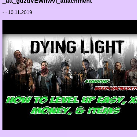
_att_gdzdVEWhwvI_attachment
-
·
10.11.2019