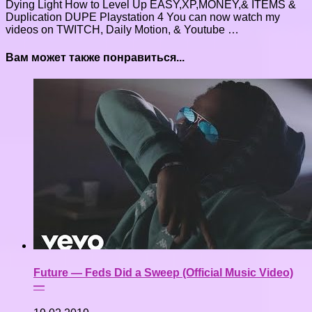
Dying Light How to Level Up EASY,XP,MONEY,& ITEMS &
Duplication DUPE Playstation 4 You can now watch my
videos on TWITCH, Daily Motion, & Youtube …
Вам может также понравиться...
Future — Feds Did a Sweep (Official Music Video)
—