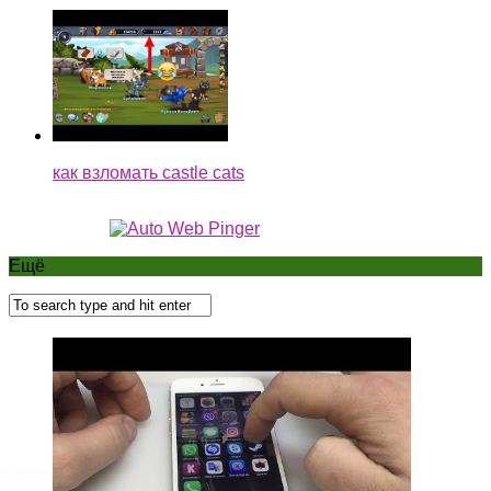
как взломать castle cats
Ещё