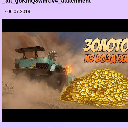
_att_goKmQ8wmGv4_attachment
-
·
06.07.2019