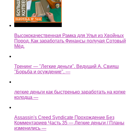
Высококачественная Рамка для Улья из Хвойных
Пород. Как заработать Финансы получая Сотовый
Мёд.
Тренинг — "Легкие деньги". Ведущий А. Свияш
"Борьба и осуждение". —
легкие деньги как быстренько заработать на копке
колодца —
Assassin's Creed Syndicate Прохождение Без
Комментариев Часть 35 — Легкие деньги / Планы
изменились —