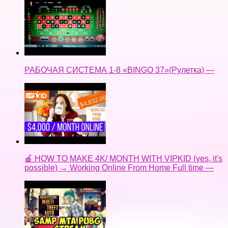
РАБОЧАЯ СИСТЕМА 1-8 «BINGO 37»(Рулетка) —
🍎 HOW TO MAKE 4K/ MONTH WITH VIPKID (yes, it's
possible) → Working Online From Home Full time —