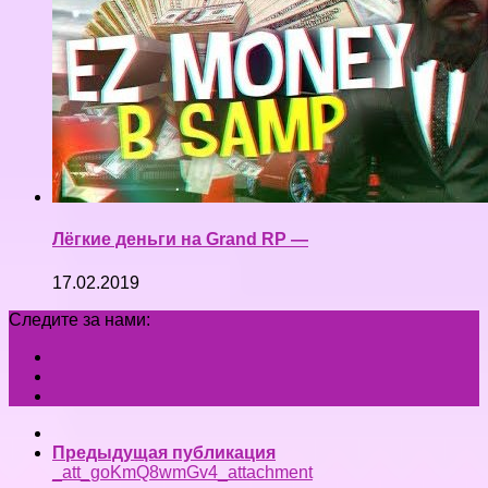
Лёгкие деньги на Grand RP —
17.02.2019
Следите за нами:
Предыдущая публикация
_att_goKmQ8wmGv4_attachment