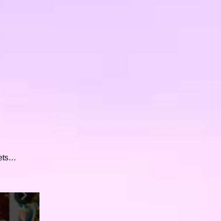
eets…