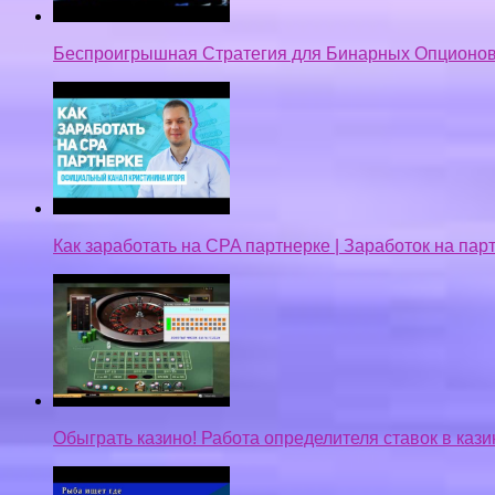
Беспроигрышная Стратегия для Бинарных Опционов
Как заработать на CPA партнерке | Заработок на па
Обыграть казино! Работа определителя ставок в кази