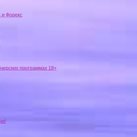
 и Форекс
ртнерских программах 18+
но!