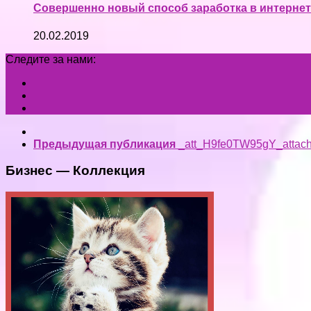
Совершенно новый способ заработка в интернете
20.02.2019
Следите за нами:
Предыдущая публикация
_att_H9fe0TW95gY_attac
Бизнес — Коллекция