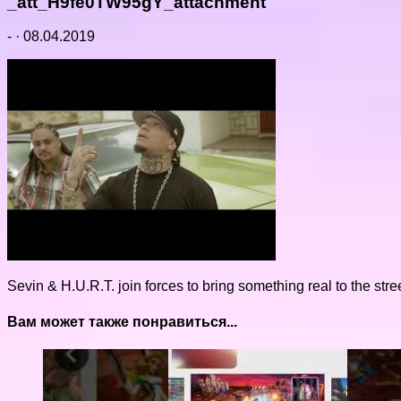
_att_H9fe0TW95gY_attachment
-
·
08.04.2019
Sevin & H.U.R.T. join forces to bring something real to the str
Вам может также понравиться...