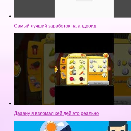
Самый лучший заработок на андроид
Дааану я взломал хей дей это реально