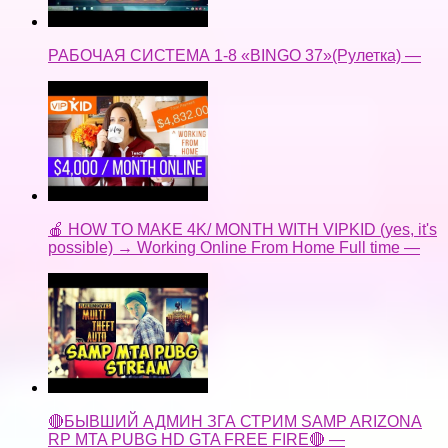
РАБОЧАЯ СИСТЕМА 1-8 «BINGO 37»(Рулетка) —
🍎 HOW TO MAKE 4K/ MONTH WITH VIPKID (yes, it's
possible) → Working Online From Home Full time —
🔴БЫВШИЙ АДМИН ЗГА СТРИМ SAMP ARIZONA
RP MTA PUBG HD GTA FREE FIRE🔴 —