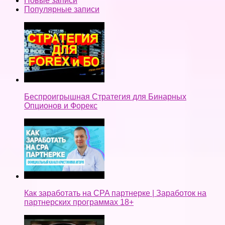
Новые записи
Популярные записи
Беспроигрышная Стратегия для Бинарных
Опционов и Форекс
Как заработать на CPA партнерке | Заработок на
партнерских программах 18+