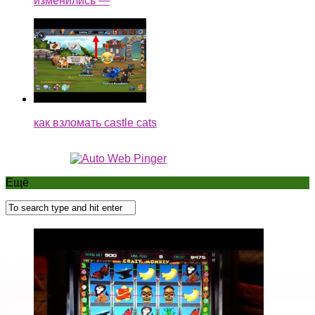
изменились —
как взломать castle cats
Ещё