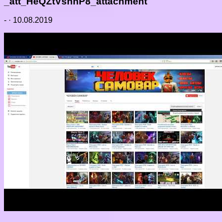
_att_HeQZtVsnnP8_attachment
-
·
10.08.2019