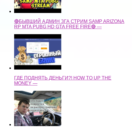
🔴БЫВШИЙ АДМИН ЗГА СТРИМ SAMP ARIZONA
RP MTA PUBG HD GTA FREE FIRE🔴 —
ГДЕ ПОДНЯТЬ ДЕНЬГИ?! HOW TO UP THE
MONEY —