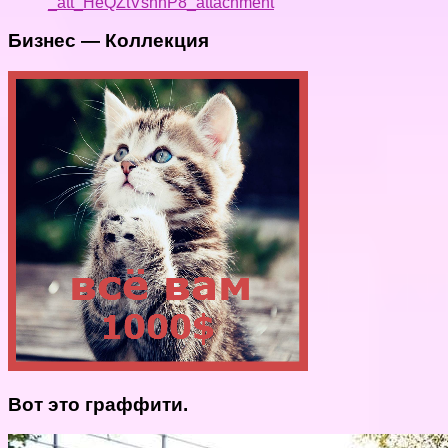
_att_HeQZtVsnnP8_attachment
Бизнес — Коллекция
Вот это граффити.