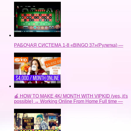
РАБОЧАЯ СИСТЕМА 1-8 «BINGO 37»(Рулетка) —
🍎 HOW TO MAKE 4K/ MONTH WITH VIPKID (yes, it's
possible) → Working Online From Home Full time —