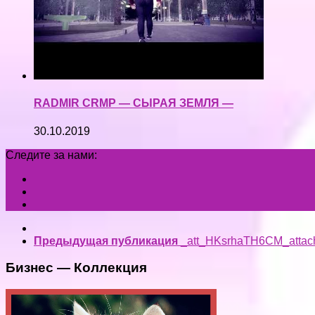
RADMIR CRMP — СЫРАЯ ЗЕМЛЯ —
30.10.2019
Следите за нами:
Предыдущая публикация
_att_HKsrhaTH6CM_attac
Бизнес — Коллекция