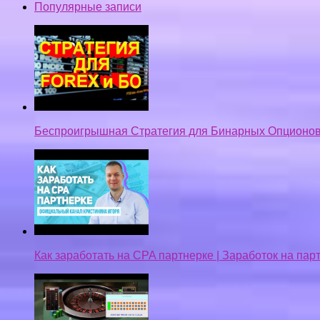
Популярные записи
Беспроигрышная Стратегия для Бинарных Опционов
Как заработать на CPA партнерке | Заработок на па