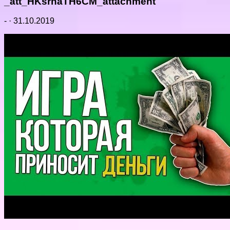
_att_HKsrhaTH6CM_attachment
-
·
31.10.2019