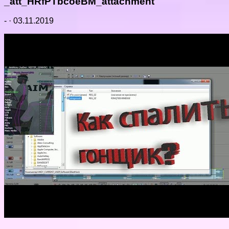
_att_HRfPTbcoeBM_attachment
-
·
03.11.2019