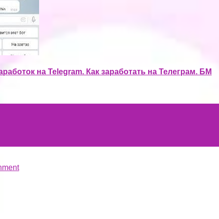
аботок на Telegram. Как заработать на Телеграм. БМ
hment