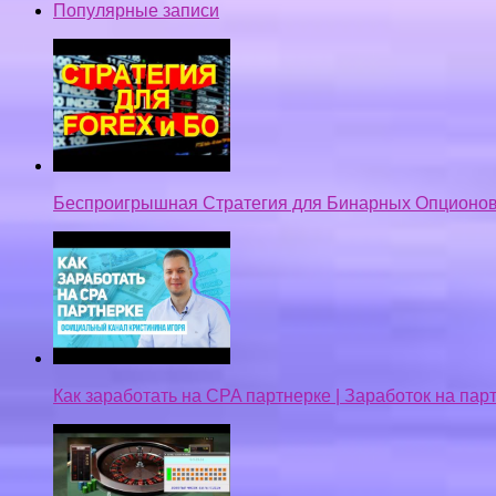
Популярные записи
Беспроигрышная Стратегия для Бинарных Опционов
Как заработать на CPA партнерке | Заработок на па