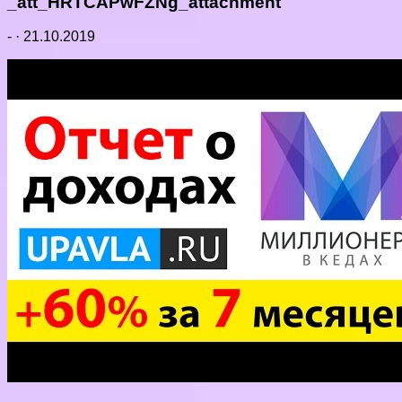
_att_HRTCAPwFZNg_attachment
-
·
21.10.2019