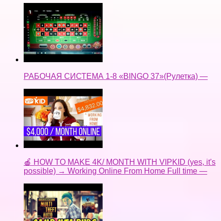
РАБОЧАЯ СИСТЕМА 1-8 «BINGO 37»(Рулетка) —
🍎 HOW TO MAKE 4K/ MONTH WITH VIPKID (yes, it's
possible) → Working Online From Home Full time —