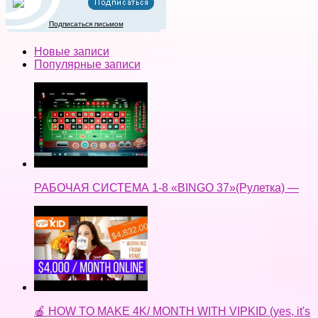
РАБОЧАЯ СИСТЕМА 1-8 «BINGO 37»(Рулетка) —
🍎 HOW TO MAKE 4K/ MONTH WITH VIPKID (yes, it's
possible) → Working Online From Home Full time —