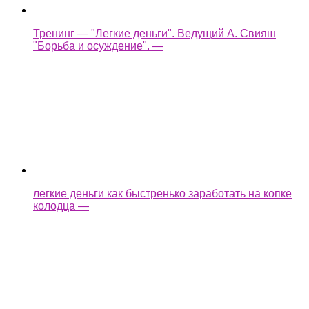
легкие деньги как быстренько заработать на копке
колодца —
Assassin's Creed Syndicate Прохождение Без
Комментариев Часть 35 — Легкие деньги / Планы
изменились —
как взломать castle cats