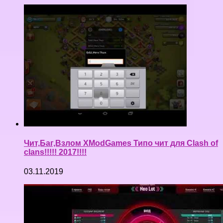
Чит,Баг,Взлом XModGames Типо чит для Clash of
clans!!!!! 2017!!!!
03.11.2019