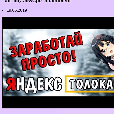
_att_idQ-JIrSCp0_attachment
-
·
19.05.2019