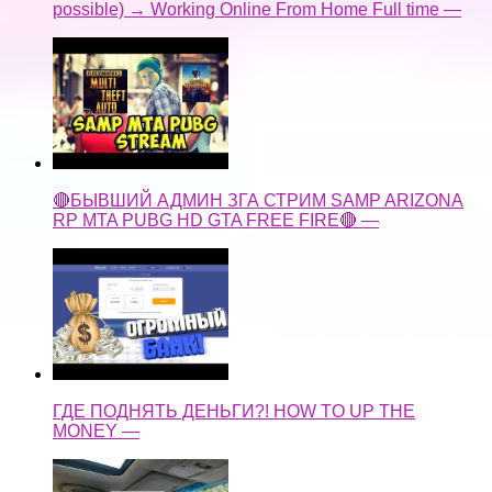
🔴БЫВШИЙ АДМИН ЗГА СТРИМ SAMP ARIZONA
RP MTA PUBG HD GTA FREE FIRE🔴 —
ГДЕ ПОДНЯТЬ ДЕНЬГИ?! HOW TO UP THE
MONEY —
Что будет подростку за распространение
наркотика?! Ответственность за сбыт наркотиков —