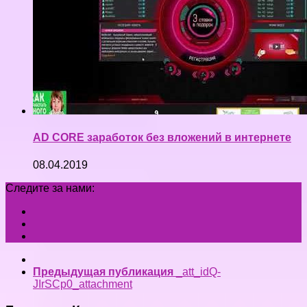
AD CORE заработок без вложений в интернете
08.04.2019
Следите за нами:
Предыдущая публикация
_att_idQ-
JIrSCp0_attachment