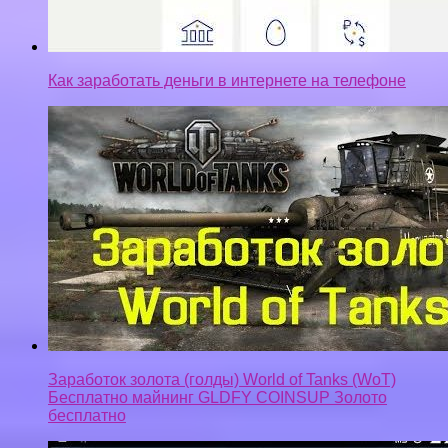
Заработок золота (голды) World of Tanks (WoT)
Бесплатно майнинг GLDFY COINSUP Золото
бесплатно
Как за 10 минут заработать 2000 рублей с телефона|
заработок| беспроигрышная стратегия+на олимп