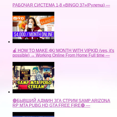
РАБОЧАЯ СИСТЕМА 1-8 «BINGO 37»(Рулетка) —
🍎 HOW TO MAKE 4K/ MONTH WITH VIPKID (yes, it's
possible) → Working Online From Home Full time —
🔴БЫВШИЙ АДМИН ЗГА СТРИМ SAMP ARIZONA
RP MTA PUBG HD GTA FREE FIRE🔴 —