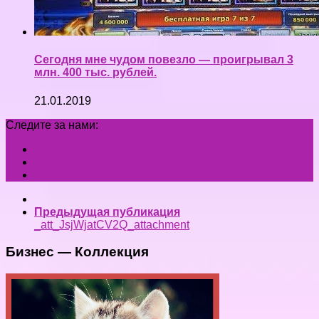
Сегодня мне чудом повезло — проигрывал 3
млн. 400 тыс. рублей.
21.01.2019
Следите за нами:
Предыдущая публикация
_att_JsjWjatCV2Q_attachment
Бизнес — Коллекция