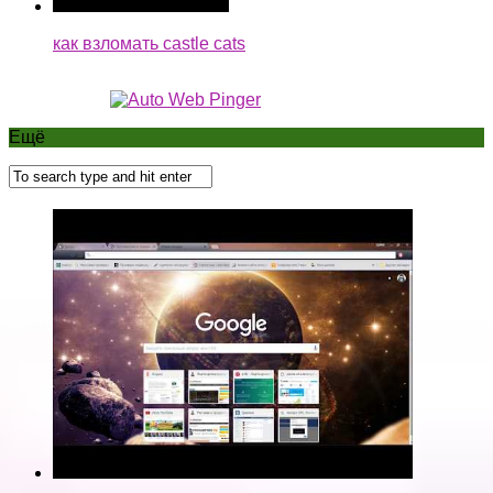
как взломать castle cats
Ещё