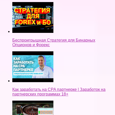
Беспроигрышная Стратегия для Бинарных
Опционов и Форекс
Как заработать на CPA партнерке | Заработок на
партнерских программах 18+