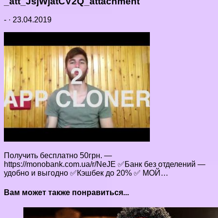
_att_JsjWjatCV2Q_attachment
-
·
23.04.2019
Получить бесплатно 50грн. —
https://monobank.com.ua/r/NeJE ✅Банк без отделений —
удобно и выгодно ✅Кэшбек до 20% ✅ МОЙ…
Вам может также понравиться...