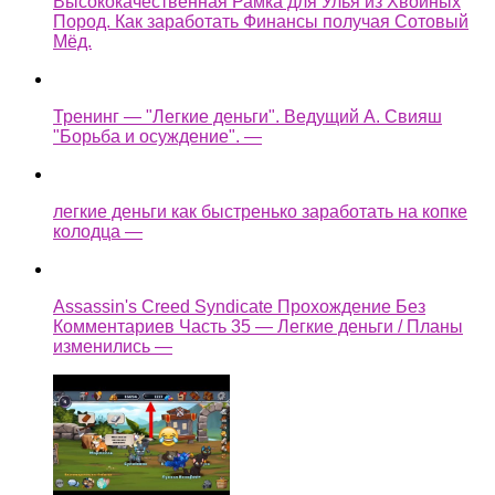
Высококачественная Рамка для Улья из Хвойных
Пород. Как заработать Финансы получая Сотовый
Мёд.
Тренинг — "Легкие деньги". Ведущий А. Свияш
"Борьба и осуждение". —
легкие деньги как быстренько заработать на копке
колодца —
Assassin's Creed Syndicate Прохождение Без
Комментариев Часть 35 — Легкие деньги / Планы
изменились —