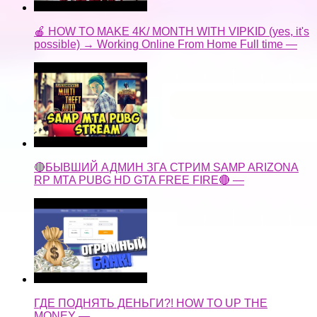
🔴БЫВШИЙ АДМИН ЗГА СТРИМ SAMP ARIZONA
RP MTA PUBG HD GTA FREE FIRE🔴 —
ГДЕ ПОДНЯТЬ ДЕНЬГИ?! HOW TO UP THE
MONEY —