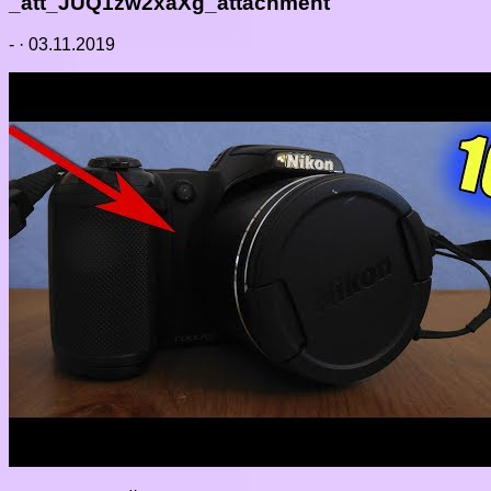
_att_JUQ1zw2xaXg_attachment
-
·
03.11.2019