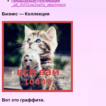
Предыдущая публикация
_att_JUQ1zw2xaXg_attachment
Бизнес — Коллекция
Вот это граффити.