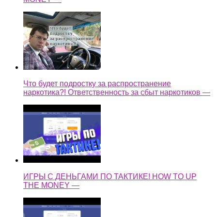
Что будет подростку за распространение
наркотика?! Ответственность за сбыт наркотиков —
ИГРЫ С ДЕНЬГАМИ ПО ТАКТИКЕ! HOW TO UP
THE MONEY —
ТАКТИКА ДЛЯ БОЛЬШИХ ДЕНЕГ! / HOW TO UP
THE MONEY —