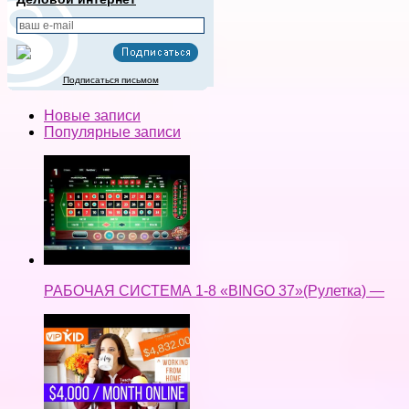
РАБОЧАЯ СИСТЕМА 1-8 «BINGO 37»(Рулетка) —
🍎 HOW TO MAKE 4K/ MONTH WITH VIPKID (yes, it's
possible) → Working Online From Home Full time —