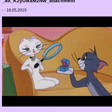
_att_K2yUIkaM2Nw_attachment
-
·
16.05.2019