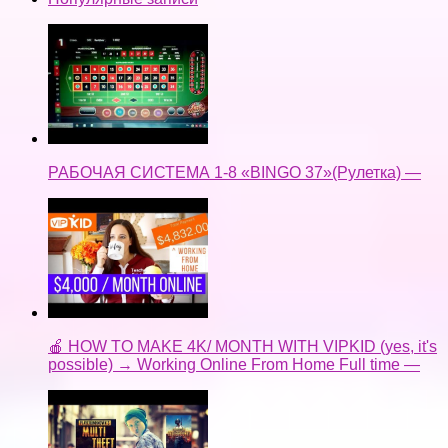
РАБОЧАЯ СИСТЕМА 1-8 «BINGO 37»(Рулетка) —
🍎 HOW TO MAKE 4K/ MONTH WITH VIPKID (yes, it's
possible) → Working Online From Home Full time —