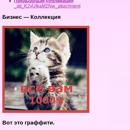
Предыдущая публикация
_att_K2yUIkaM2Nw_attachment
Бизнес — Коллекция
Вот это граффити.