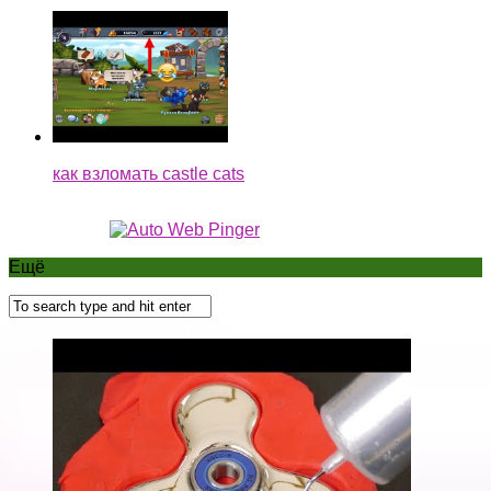
как взломать castle cats
Ещё