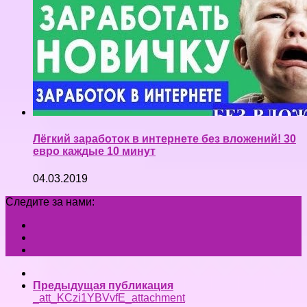
Лёгкий заработок в интернете без вложений! 30
евро каждые 10 минут
04.03.2019
Следите за нами:
Предыдущая публикация
_att_KCzi1YBVvfE_attachment