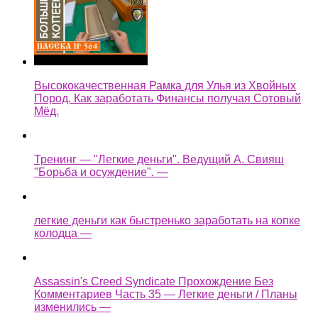
Высококачественная Рамка для Улья из Хвойных
Пород. Как заработать Финансы получая Сотовый
Мёд.
Тренинг — "Легкие деньги". Ведущий А. Свияш
"Борьба и осуждение". —
легкие деньги как быстренько заработать на копке
колодца —
Assassin's Creed Syndicate Прохождение Без
Комментариев Часть 35 — Легкие деньги / Планы
изменились —