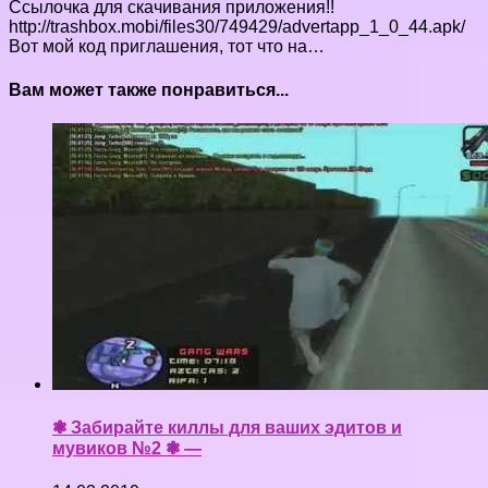
Ссылочка для скачивания приложения!!
http://trashbox.mobi/files30/749429/advertapp_1_0_44.apk/
Вот мой код приглашения, тот что на…
Вам может также понравиться...
❃ Забирайте киллы для ваших эдитов и
мувиков №2 ❃ —