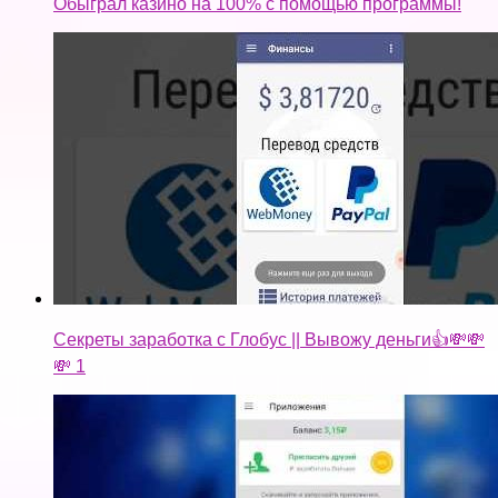
Обыграл казино на 100% с помощью программы!
Cекреты заработка с Глобус || Вывожу деньги👍💸💸
💸 1