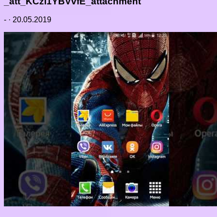
_att_KCzi1YBVvfE_attachment
-
·
20.05.2019