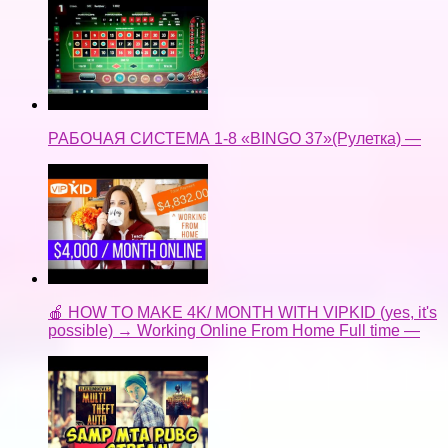
РАБОЧАЯ СИСТЕМА 1-8 «BINGO 37»(Рулетка) —
🍎 HOW TO MAKE 4K/ MONTH WITH VIPKID (yes, it's
possible) → Working Online From Home Full time —