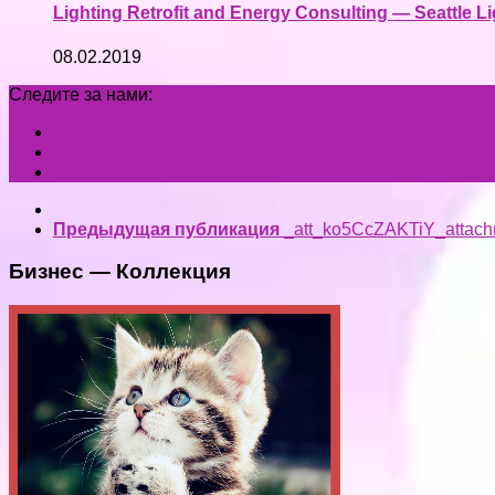
Lighting Retrofit and Energy Consulting — Seattle L
08.02.2019
Следите за нами:
Предыдущая публикация
_att_ko5CcZAKTiY_attach
Бизнес — Коллекция