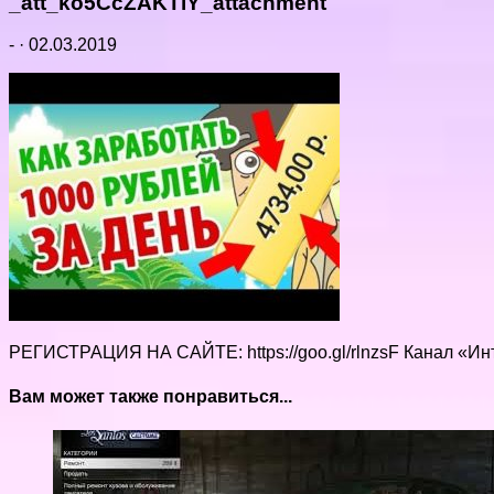
_att_ko5CcZAKTiY_attachment
-
·
02.03.2019
РЕГИСТРАЦИЯ НА САЙТЕ: https://goo.gl/rlnzsF Канал «И
Вам может также понравиться...