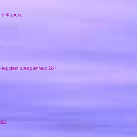
 и Форекс
ртнерских программах 18+
но!