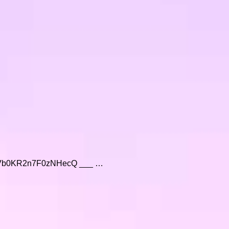
w8zVb0KR2n7F0zNHecQ ___ …