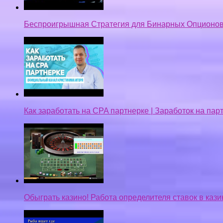
Беспроигрышная Стратегия для Бинарных Опционов
Как заработать на CPA партнерке | Заработок на па
Обыграть казино! Работа определителя ставок в кази