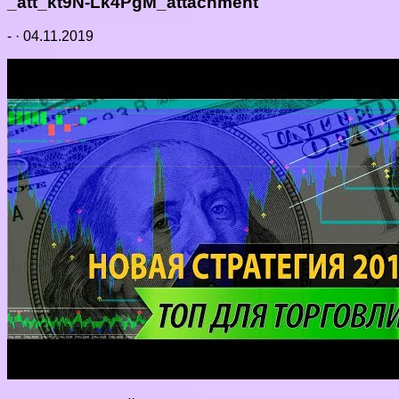
_att_kt9N-Lk4PgM_attachment
-
·
04.11.2019