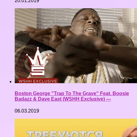
20.01.2019
Boston George "Trap To The Grave" Feat. Boosie
Badazz & Dave East (WSHH Exclusive) —
06.03.2019