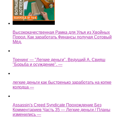
Высококачественная Рамка для Улья из Хвойных
Пород. Как заработать Финансы получая Сотовый
Мёд.
Тренинг — "Легкие деньги". Ведущий А. Свияш
"Борьба и осуждение". —
легкие деньги как быстренько заработать на копке
колодца —
Assassin's Creed Syndicate Прохождение Без
Комментариев Часть 35 — Легкие деньги / Планы
изменились —