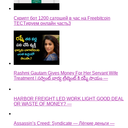
Скрипт бот 1200 сатошей в час на Freebitcoin
TECTируем онлайн часть3
Rashmi Gautam Gives Money For Her Servant Wife
Treatment | సర్వెంట్ భార్య ట్రీట్మెంట్ కి రష్మీ సాయం —
HARBOR FREIGHT LED WORK LIGHT GOOD DEAL
OR WASTE OF MONEY? —
Assassin’s Creed: Syndicate — Лёгкие деньги —