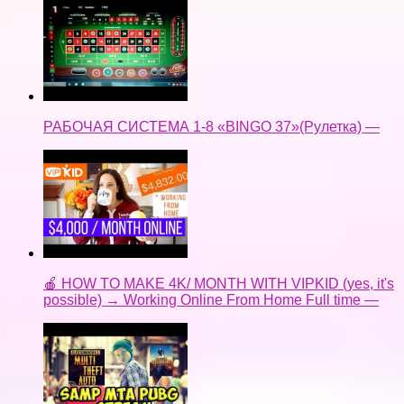
РАБОЧАЯ СИСТЕМА 1-8 «BINGO 37»(Рулетка) —
🍎 HOW TO MAKE 4K/ MONTH WITH VIPKID (yes, it's
possible) → Working Online From Home Full time —