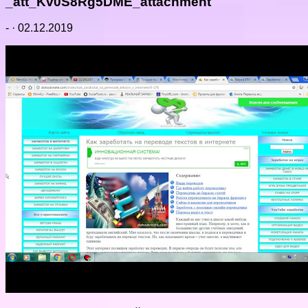
_att_Kv0S8Rg5DME_attachment
-
·
02.12.2019