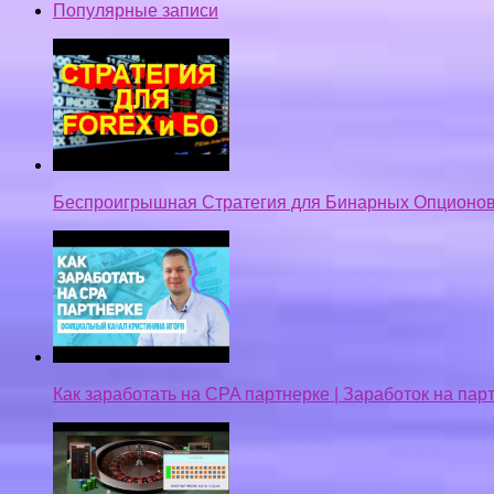
Популярные записи
Беспроигрышная Стратегия для Бинарных Опционов
Как заработать на CPA партнерке | Заработок на па