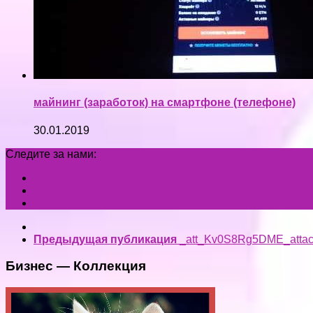
майнинг (заработок) на смартфоне (телефоне)
30.01.2019
Следите за нами:
Предыдущая публикация
_att_Kv0S8Rg5DME_atta
Бизнес — Коллекция