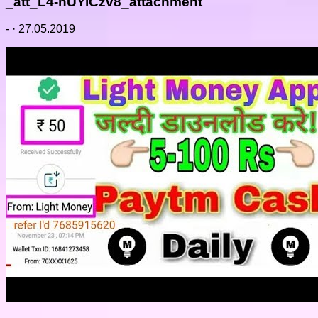
_att_L4-nUYiCzv8_attachment
-
·
27.05.2019