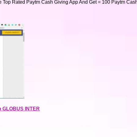
 Top Rated Paytm Cash Giving App And Get = 100 Paytm Cash
ер GLOBUS INTER