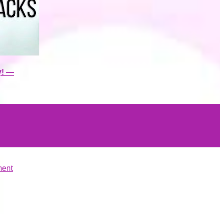
y! —
ment