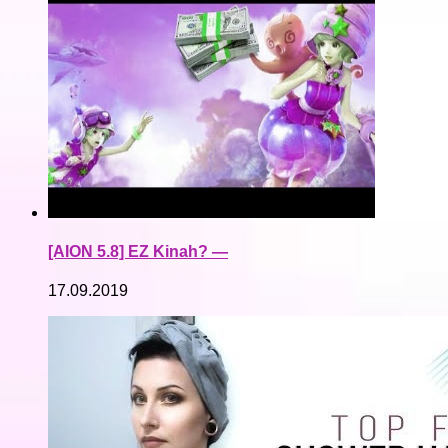
[AION 5.8] EZ Kinah? —
17.09.2019