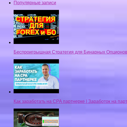
Популярные записи
Беспроигрышная Стратегия для Бинарных Опционов
Как заработать на CPA партнерке | Заработок на па