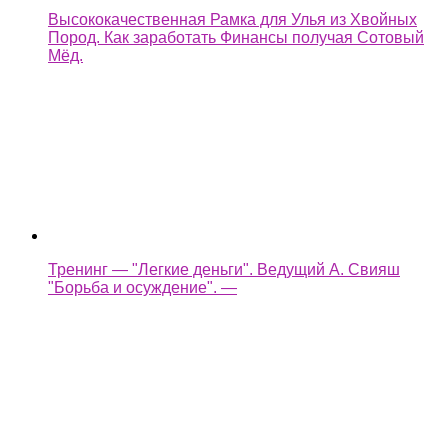
Высококачественная Рамка для Улья из Хвойных
Пород. Как заработать Финансы получая Сотовый
Мёд.
Тренинг — "Легкие деньги". Ведущий А. Свияш
"Борьба и осуждение". —
легкие деньги как быстренько заработать на копке
колодца —
Assassin's Creed Syndicate Прохождение Без