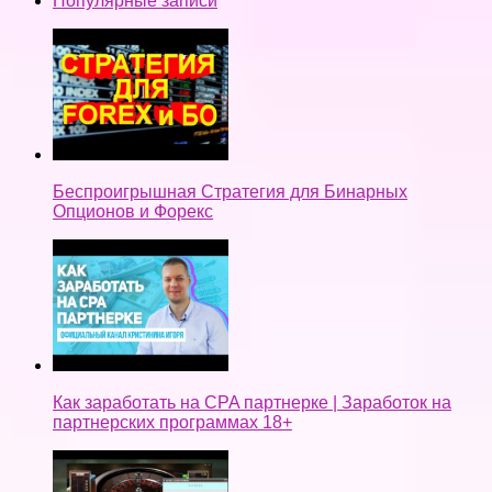
Популярные записи
Беспроигрышная Стратегия для Бинарных
Опционов и Форекс
Как заработать на CPA партнерке | Заработок на
партнерских программах 18+