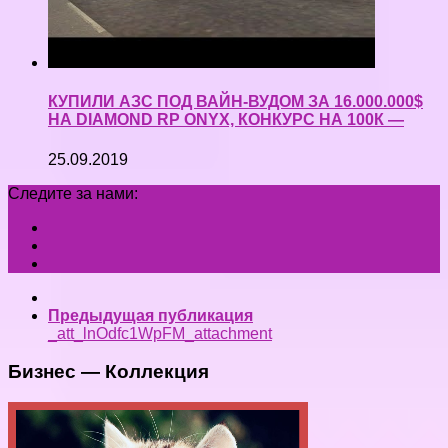
КУПИЛИ АЗС ПОД ВАЙН-ВУДОМ ЗА 16.000.000$
НА DIAMOND RP ONYX, КОНКУРС НА 100К —
25.09.2019
Следите за нами:
Предыдущая публикация
_att_lnOdfc1WpFM_attachment
Бизнес — Коллекция