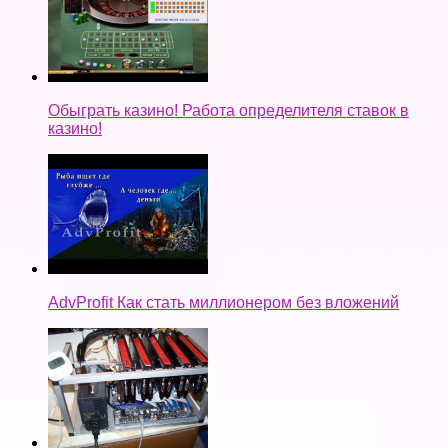
Обыграть казино! Работа определителя ставок в
казино!
AdvProfit Как стать миллионером без вложений