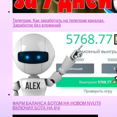
ФАРМ БАЛАНСА БОТОМ НА НОВОМ NVUTI!
ВКЛЮЧИЛ БОТА НА 6Ч!
#Как #торговать #на #бирже #биткоин, #догикоин,
#лаиткоин .