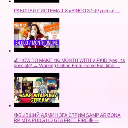
РАБОЧАЯ СИСТЕМА 1-8 «BINGO 37»(Рулетка) —
🍎 HOW TO MAKE 4K/ MONTH WITH VIPKID (yes, it's
possible) → Working Online From Home Full time —
🔴БЫВШИЙ АДМИН ЗГА СТРИМ SAMP ARIZONA
RP MTA PUBG HD GTA FREE FIRE🔴 —