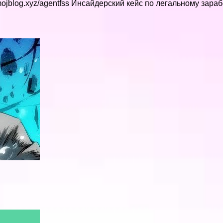
mojblog.xyz/agentfss Инсайдерский кейс по легальному зара