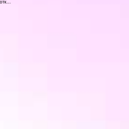
ботк…