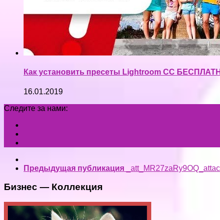
Как установить пресеты Lightroom CC БЕСПЛАТ
16.01.2019
Следите за нами:
Предыдущая публикация
_att_MR27zaRy9OQ_atta
Бизнес — Коллекция