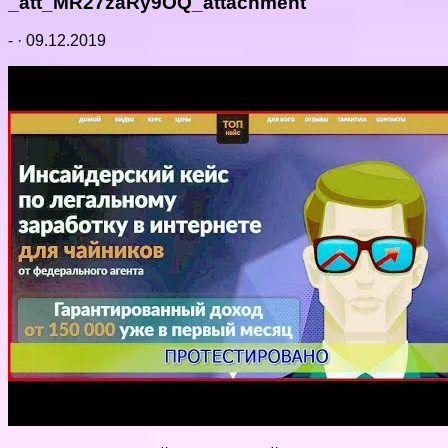
_att_MR27zaRy9OQ_attachment
-
·
09.12.2019