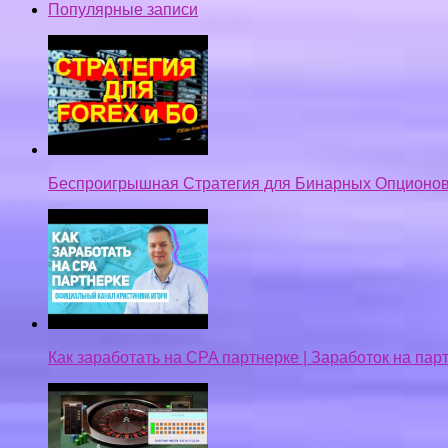
Популярные записи
Беспроигрышная Стратегия для Бинарных Опционов
Как заработать на CPA партнерке | Заработок на па