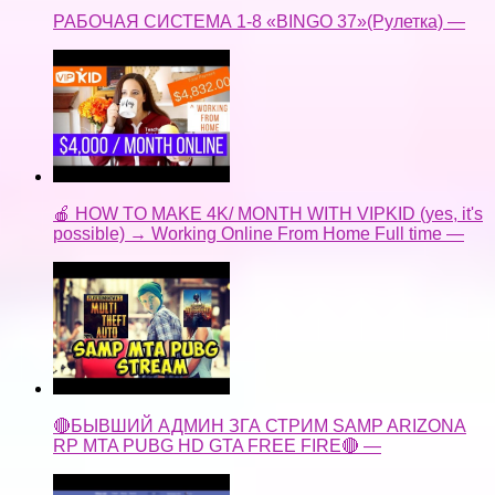
РАБОЧАЯ СИСТЕМА 1-8 «BINGO 37»(Рулетка) —
🍎 HOW TO MAKE 4K/ MONTH WITH VIPKID (yes, it's
possible) → Working Online From Home Full time —
🔴БЫВШИЙ АДМИН ЗГА СТРИМ SAMP ARIZONA
RP MTA PUBG HD GTA FREE FIRE🔴 —