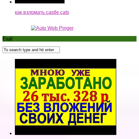
как взломать castle cats
Ещё