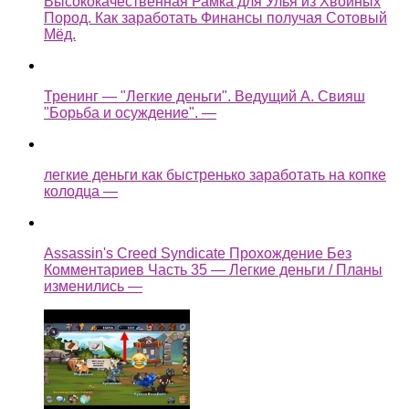
Высококачественная Рамка для Улья из Хвойных
Пород. Как заработать Финансы получая Сотовый
Мёд.
Тренинг — "Легкие деньги". Ведущий А. Свияш
"Борьба и осуждение". —
легкие деньги как быстренько заработать на копке
колодца —
Assassin's Creed Syndicate Прохождение Без
Комментариев Часть 35 — Легкие деньги / Планы
изменились —