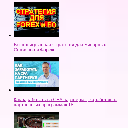
Беспроигрышная Стратегия для Бинарных
Опционов и Форекс
Как заработать на CPA партнерке | Заработок на
партнерских программах 18+