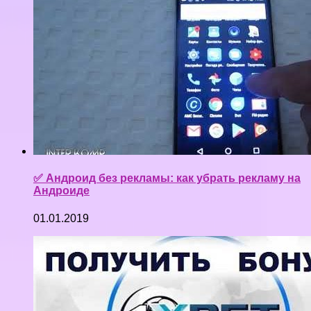
✅ Андроид без рекламы: как убрать рекламу на
Андроиде
01.01.2019