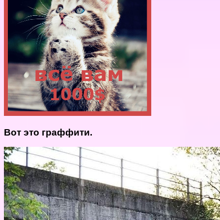
Вот это граффити.