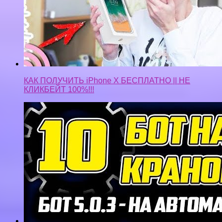
КАК ПОЛУЧИТЬ iPhone X БЕСПЛАТНО || НЕ
КЛИКБЕЙТ 100%!!!