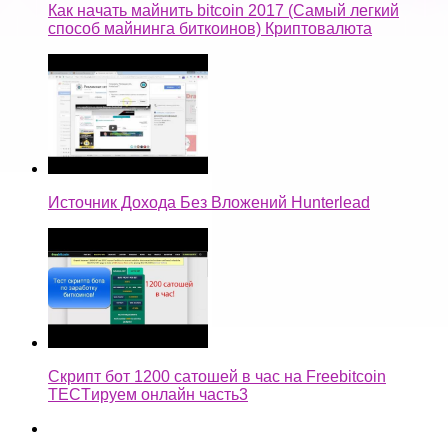
Как начать майнить bitcoin 2017 (Самый легкий
способ майнинга биткоинов) Криптовалюта
Источник Дохода Без Вложений Hunterlead
Скрипт бот 1200 сатошей в час на Freebitcoin
TECTируем онлайн часть3