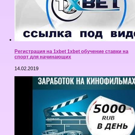
Регистрация на 1xbet 1xbet обучение ставки на
спорт для начинающих
14.02.2019