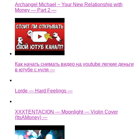
Archangel Michael ~ Your New Relationship with
Money — Part 2 —
Как начать снимать видео на youtube легкие деньги
в ютубе с нуля —
Lorde — Hard Feelings —
XXXTENTACION — Moonlight — Violin Cover
(ItsAMoney) —