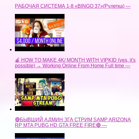
РАБОЧАЯ СИСТЕМА 1-8 «BINGO 37»(Рулетка) —
🍎 HOW TO MAKE 4K/ MONTH WITH VIPKID (yes, it's
possible) → Working Online From Home Full time —
🔴БЫВШИЙ АДМИН ЗГА СТРИМ SAMP ARIZONA
RP MTA PUBG HD GTA FREE FIRE🔴 —