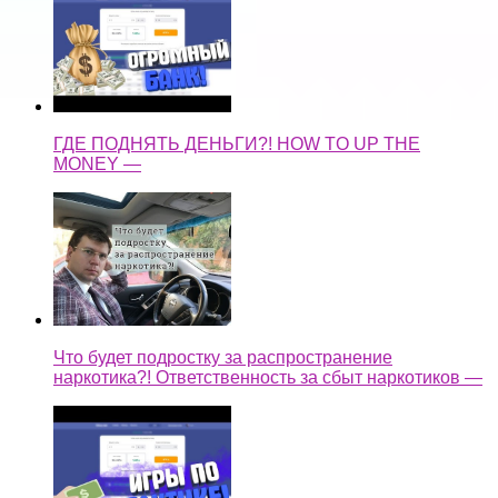
ГДЕ ПОДНЯТЬ ДЕНЬГИ?! HOW TO UP THE
MONEY —
Что будет подростку за распространение
наркотика?! Ответственность за сбыт наркотиков —