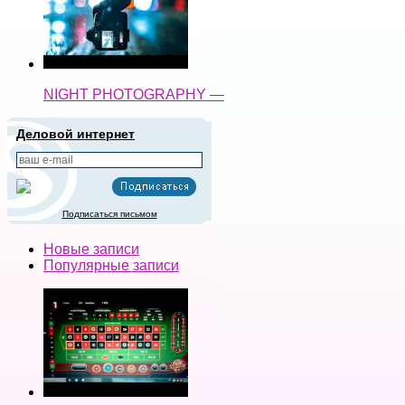
NIGHT PHOTOGRAPHY —
Деловой интернет
Подписаться письмом
Новые записи
Популярные записи