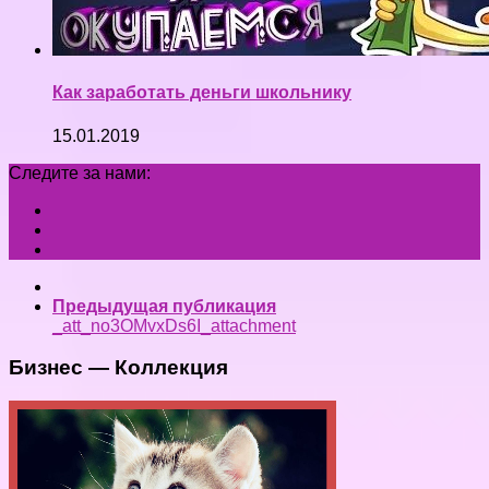
Как заработать деньги школьнику
15.01.2019
Следите за нами:
Предыдущая публикация
_att_no3OMvxDs6I_attachment
Бизнес — Коллекция