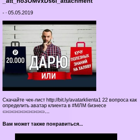
_att_no3OMvxDs6I_attachment
-
·
05.05.2019
Скачайте чек-лист http://bit.ly/avatarklienta1 22 вопроса как
определить аватар клиента в #МЛМ бизнесе
▭▭▭▭▭▭▭▭▭…
Вам может также понравиться...