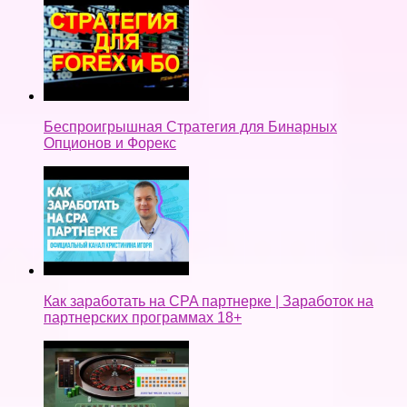
Беспроигрышная Стратегия для Бинарных
Опционов и Форекс
Как заработать на CPA партнерке | Заработок на
партнерских программах 18+