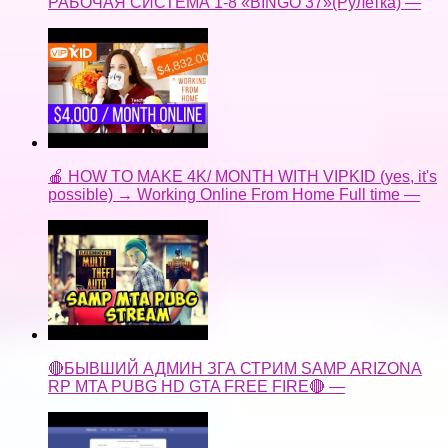
РАБОЧАЯ СИСТЕМА 1-8 «BINGO 37»(Рулетка) —
🍎 HOW TO MAKE 4K/ MONTH WITH VIPKID (yes, it's
possible) → Working Online From Home Full time —
🔴БЫВШИЙ АДМИН ЗГА СТРИМ SAMP ARIZONA
RP MTA PUBG HD GTA FREE FIRE🔴 —